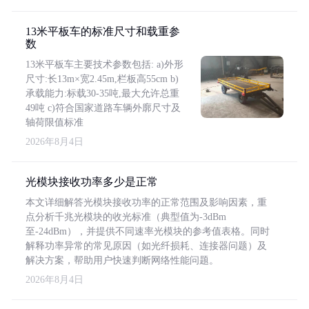
13米平板车的标准尺寸和载重参
数
13米平板车主要技术参数包括: a)外形
尺寸:长13m×宽2.45m,栏板高55cm b)
承载能力:标载30-35吨,最大允许总重
49吨 c)符合国家道路车辆外廓尺寸及
轴荷限值标准
2026年8月4日
光模块接收功率多少是正常
本文详细解答光模块接收功率的正常范围及影响因素，重
点分析千兆光模块的收光标准（典型值为-3dBm
至-24dBm），并提供不同速率光模块的参考值表格。同时
解释功率异常的常见原因（如光纤损耗、连接器问题）及
解决方案，帮助用户快速判断网络性能问题。
2026年8月4日