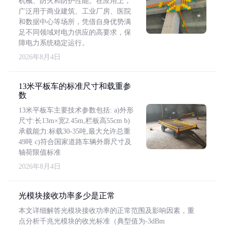
机械、防火和防护性能。在应用上，
广泛用于商业建筑、工业厂房、医院
和数据中心等场所，凭借自身优势满
足不同领域对电力供应的高要求，保
障电力系统稳定运行。
2026年8月4日
13米平板车的标准尺寸和载重参
数
13米平板车主要技术参数包括: a)外形
尺寸:长13m×宽2.45m,栏板高55cm b)
承载能力:标载30-35吨,最大允许总重
49吨 c)符合国家道路车辆外廓尺寸及
轴荷限值标准
2026年8月4日
光模块接收功率多少是正常
本文详细解答光模块接收功率的正常范围及影响因素，重
点分析千兆光模块的收光标准（典型值为-3dBm