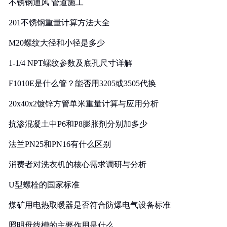
不锈钢通风 管道施工
201不锈钢重量计算方法大全
M20螺纹大径和小径是多少
1-1/4 NPT螺纹参数及底孔尺寸详解
F1010E是什么管？能否用3205或3505代换
20x40x2镀锌方管单米重量计算与应用分析
抗渗混凝土中P6和P8膨胀剂分别加多少
法兰PN25和PN16有什么区别
消费者对洗衣机的核心需求调研与分析
U型螺栓的国家标准
煤矿用电热取暖器是否符合防爆电气设备标准
照明母线槽的主要作用是什么