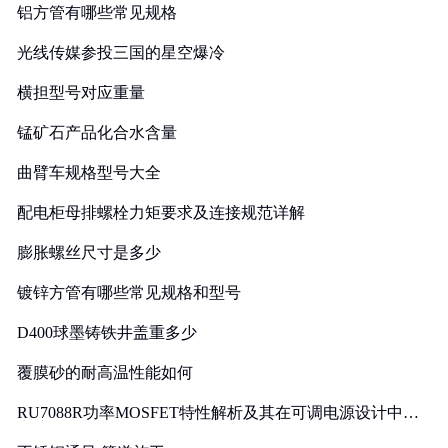
铝方管有哪些常见规格
光线传媒参投三国的星空爆冷
横担型号对应重量
锰矿石产品化合水含量
曲臂车规格型号大全
配电柜母排螺栓力矩要求及连接规范详解
膨胀螺丝尺寸是多少
镀锌方管有哪些常见规格和型号
D400球墨铸铁井盖重多少
覆膜砂的耐高温性能如何
RU7088R功率MOSFET特性解析及其在可调电源设计中的
实践