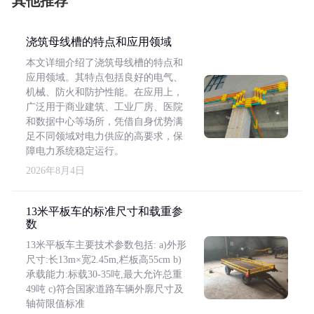
其他推荐
浇筑母线槽的特点和应用领域
本文详细介绍了浇筑母线槽的特点和
应用领域。其特点包括良好的电气、
机械、防火和防护性能。在应用上，
广泛用于商业建筑、工业厂房、医院
和数据中心等场所，凭借自身优势满
足不同领域对电力供应的高要求，保
障电力系统稳定运行。
2026年8月4日
13米平板车的标准尺寸和载重参
数
13米平板车主要技术参数包括: a)外形
尺寸:长13m×宽2.45m,栏板高55cm b)
承载能力:标载30-35吨,最大允许总重
49吨 c)符合国家道路车辆外廓尺寸及
轴荷限值标准