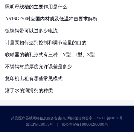
照明母线槽的主要作用是什么
A516Gr70对应国内材质及低温冲击要求解析
镀镍钢带可以过多少电流
计量泵如何达到控制和调节流量的目的
联轴器的轴孔形式有三种：Y型、J型、Z型
不锈钢材质厚度允许误差是多少
复印机出租有哪些常见模式
溶于水的润滑剂的种类
药品医疗器械网络信息服务备案(京)网药械信息备字（2021）第00159号
京ICP证030173号
京公网安备11000002000001号