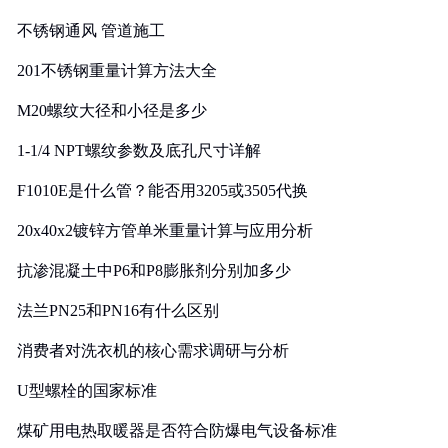
实践
不锈钢通风 管道施工
201不锈钢重量计算方法大全
M20螺纹大径和小径是多少
1-1/4 NPT螺纹参数及底孔尺寸详解
F1010E是什么管？能否用3205或3505代换
20x40x2镀锌方管单米重量计算与应用分析
抗渗混凝土中P6和P8膨胀剂分别加多少
法兰PN25和PN16有什么区别
消费者对洗衣机的核心需求调研与分析
U型螺栓的国家标准
煤矿用电热取暖器是否符合防爆电气设备标准