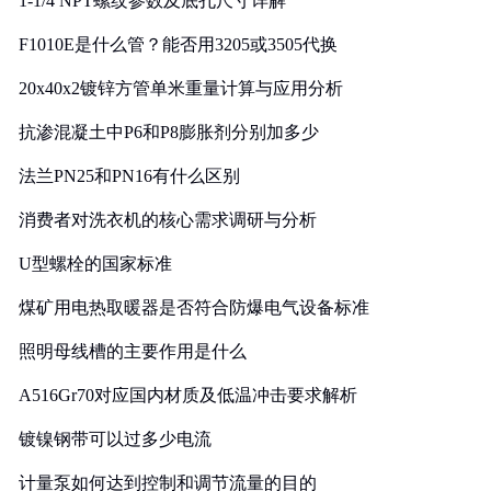
1-1/4 NPT螺纹参数及底孔尺寸详解
F1010E是什么管？能否用3205或3505代换
20x40x2镀锌方管单米重量计算与应用分析
抗渗混凝土中P6和P8膨胀剂分别加多少
法兰PN25和PN16有什么区别
消费者对洗衣机的核心需求调研与分析
U型螺栓的国家标准
煤矿用电热取暖器是否符合防爆电气设备标准
照明母线槽的主要作用是什么
A516Gr70对应国内材质及低温冲击要求解析
镀镍钢带可以过多少电流
计量泵如何达到控制和调节流量的目的