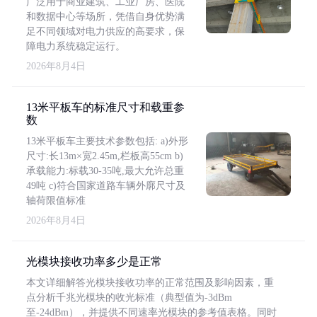
广泛用于商业建筑、工业厂房、医院
和数据中心等场所，凭借自身优势满
足不同领域对电力供应的高要求，保
障电力系统稳定运行。
2026年8月4日
13米平板车的标准尺寸和载重参
数
13米平板车主要技术参数包括: a)外形
尺寸:长13m×宽2.45m,栏板高55cm b)
承载能力:标载30-35吨,最大允许总重
49吨 c)符合国家道路车辆外廓尺寸及
轴荷限值标准
2026年8月4日
光模块接收功率多少是正常
本文详细解答光模块接收功率的正常范围及影响因素，重
点分析千兆光模块的收光标准（典型值为-3dBm
至-24dBm），并提供不同速率光模块的参考值表格。同时