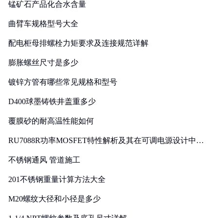
锰矿石产品化合水含量
曲臂车规格型号大全
配电柜母排螺栓力矩要求及连接规范详解
膨胀螺丝尺寸是多少
镀锌方管有哪些常见规格和型号
D400球墨铸铁井盖重多少
覆膜砂的耐高温性能如何
RU7088R功率MOSFET特性解析及其在可调电源设计中的
实践
不锈钢通风 管道施工
201不锈钢重量计算方法大全
M20螺纹大径和小径是多少