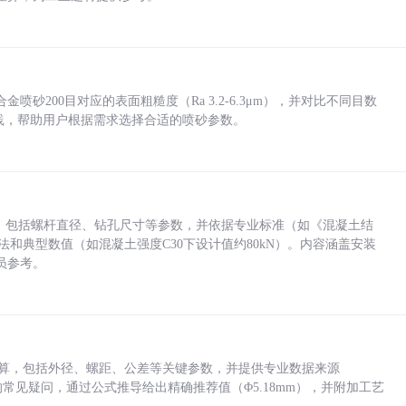
砂200目对应的表面粗糙度（Ra 3.2-6.3μm），并对比不同目数
业实践，帮助用户根据需求选择合适的喷砂参数。
力，包括螺杆直径、钻孔尺寸等参数，并依据专业标准（如《混凝土结
方法和典型数值（如混凝土强度C30下设计值约80kN）。内容涵盖安装
员参考。
底孔计算，包括外径、螺距、公差等关键参数，并提供专业数据来源
孔尺寸的常见疑问，通过公式推导给出精确推荐值（Φ5.18mm），并附加工艺