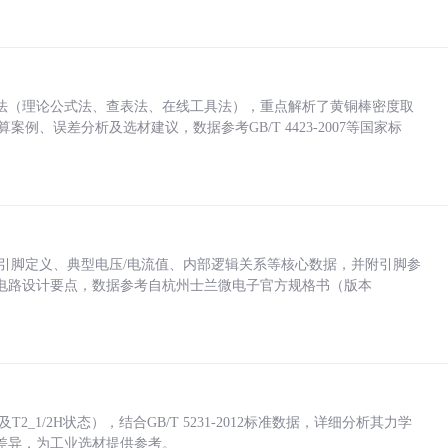
法（理论公式法、查表法、在线工具法），重点解析了黄铜棒密度取
计算案例、误差分析及选材建议，数据参考GB/T 4423-2007等国家标
括各引脚定义、典型电压/电流值、内部逻辑关系等核心数据，并附引脚参
电路设计要点，数据参考自杭州士兰微电子官方规格书（版本
_1/2H状态），结合GB/T 5231-2012标准数据，详细分析其力学
差异，为工业选材提供参考。