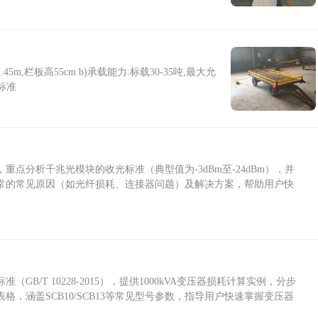
5m,栏板高55cm b)承载能力:标载30-35吨,最大允
标准
点分析千兆光模块的收光标准（典型值为-3dBm至-24dBm），并
常的常见原因（如光纤损耗、连接器问题）及解决方案，帮助用户快
/T 10228-2015），提供1000kVA变压器损耗计算实例，分步
，涵盖SCB10/SCB13等常见型号参数，指导用户快速掌握变压器