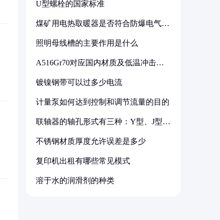
U型螺栓的国家标准
煤矿用电热取暖器是否符合防爆电气设
备标准
照明母线槽的主要作用是什么
A516Gr70对应国内材质及低温冲击要
求解析
镀镍钢带可以过多少电流
计量泵如何达到控制和调节流量的目的
联轴器的轴孔形式有三种：Y型、J型、
Z型
不锈钢材质厚度允许误差是多少
复印机出租有哪些常见模式
溶于水的润滑剂的种类