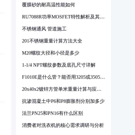
覆膜砂的耐高温性能如何
RU7088R功率MOSFET特性解析及其在
可调电源设计中的实践
不锈钢通风 管道施工
201不锈钢重量计算方法大全
M20螺纹大径和小径是多少
1-1/4 NPT螺纹参数及底孔尺寸详解
F1010E是什么管？能否用3205或3505代
换
20x40x2镀锌方管单米重量计算与应用
分析
抗渗混凝土中P6和P8膨胀剂分别加多少
法兰PN25和PN16有什么区别
消费者对洗衣机的核心需求调研与分析