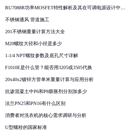
RU7088R功率MOSFET特性解析及其在可调电源设计中的
实践
不锈钢通风 管道施工
201不锈钢重量计算方法大全
M20螺纹大径和小径是多少
1-1/4 NPT螺纹参数及底孔尺寸详解
F1010E是什么管？能否用3205或3505代换
20x40x2镀锌方管单米重量计算与应用分析
抗渗混凝土中P6和P8膨胀剂分别加多少
法兰PN25和PN16有什么区别
消费者对洗衣机的核心需求调研与分析
U型螺栓的国家标准