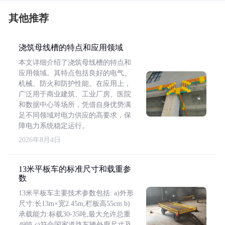
其他推荐
浇筑母线槽的特点和应用领域
本文详细介绍了浇筑母线槽的特点和
应用领域。其特点包括良好的电气、
机械、防火和防护性能。在应用上，
广泛用于商业建筑、工业厂房、医院
和数据中心等场所，凭借自身优势满
足不同领域对电力供应的高要求，保
障电力系统稳定运行。
2026年8月4日
13米平板车的标准尺寸和载重参
数
13米平板车主要技术参数包括: a)外形
尺寸:长13m×宽2.45m,栏板高55cm b)
承载能力:标载30-35吨,最大允许总重
49吨 c)符合国家道路车辆外廓尺寸及