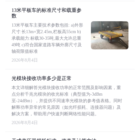
13米平板车的标准尺寸和载重参
数
13米平板车主要技术参数包括: a)外形
尺寸:长13m×宽2.45m,栏板高55cm b)
承载能力:标载30-35吨,最大允许总重
49吨 c)符合国家道路车辆外廓尺寸及
轴荷限值标准
2026年8月4日
光模块接收功率多少是正常
本文详细解答光模块接收功率的正常范围及影响因素，重
点分析千兆光模块的收光标准（典型值为-3dBm
至-24dBm），并提供不同速率光模块的参考值表格。同时
解释功率异常的常见原因（如光纤损耗、连接器问题）及
解决方案，帮助用户快速判断网络性能问题。
2026年8月4日