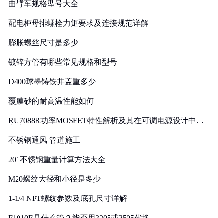
曲臂车规格型号大全
配电柜母排螺栓力矩要求及连接规范详解
膨胀螺丝尺寸是多少
镀锌方管有哪些常见规格和型号
D400球墨铸铁井盖重多少
覆膜砂的耐高温性能如何
RU7088R功率MOSFET特性解析及其在可调电源设计中的
实践
不锈钢通风 管道施工
201不锈钢重量计算方法大全
M20螺纹大径和小径是多少
1-1/4 NPT螺纹参数及底孔尺寸详解
F1010E是什么管？能否用3205或3505代换