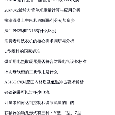
20x40x2镀锌方管单米重量计算与应用分析
抗渗混凝土中P6和P8膨胀剂分别加多少
法兰PN25和PN16有什么区别
消费者对洗衣机的核心需求调研与分析
U型螺栓的国家标准
煤矿用电热取暖器是否符合防爆电气设备标准
照明母线槽的主要作用是什么
A516Gr70对应国内材质及低温冲击要求解析
镀镍钢带可以过多少电流
计量泵如何达到控制和调节流量的目的
联轴器的轴孔形式有三种：Y型、J型、Z型