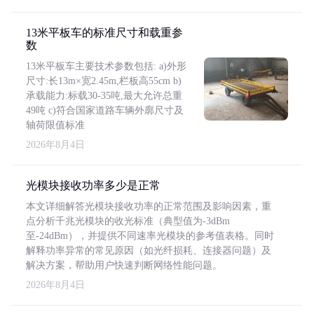
13米平板车的标准尺寸和载重参
数
13米平板车主要技术参数包括: a)外形
尺寸:长13m×宽2.45m,栏板高55cm b)
承载能力:标载30-35吨,最大允许总重
49吨 c)符合国家道路车辆外廓尺寸及
轴荷限值标准
2026年8月4日
光模块接收功率多少是正常
本文详细解答光模块接收功率的正常范围及影响因素，重
点分析千兆光模块的收光标准（典型值为-3dBm
至-24dBm），并提供不同速率光模块的参考值表格。同时
解释功率异常的常见原因（如光纤损耗、连接器问题）及
解决方案，帮助用户快速判断网络性能问题。
2026年8月4日