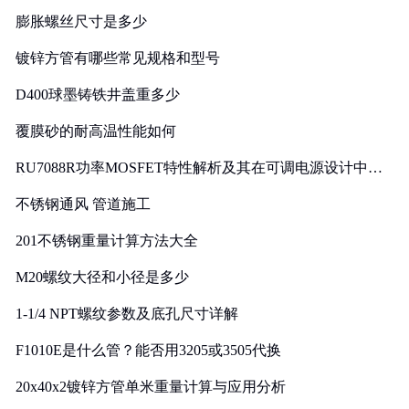
膨胀螺丝尺寸是多少
镀锌方管有哪些常见规格和型号
D400球墨铸铁井盖重多少
覆膜砂的耐高温性能如何
RU7088R功率MOSFET特性解析及其在可调电源设计中的
实践
不锈钢通风 管道施工
201不锈钢重量计算方法大全
M20螺纹大径和小径是多少
1-1/4 NPT螺纹参数及底孔尺寸详解
F1010E是什么管？能否用3205或3505代换
20x40x2镀锌方管单米重量计算与应用分析