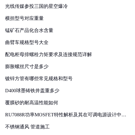
光线传媒参投三国的星空爆冷
横担型号对应重量
锰矿石产品化合水含量
曲臂车规格型号大全
配电柜母排螺栓力矩要求及连接规范详解
膨胀螺丝尺寸是多少
镀锌方管有哪些常见规格和型号
D400球墨铸铁井盖重多少
覆膜砂的耐高温性能如何
RU7088R功率MOSFET特性解析及其在可调电源设计中的
实践
不锈钢通风 管道施工