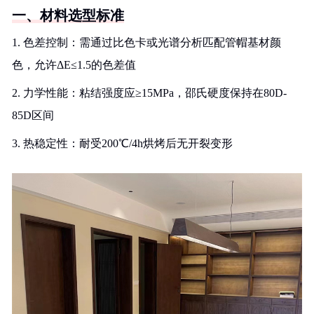
一、材料选型标准
1. 色差控制：需通过比色卡或光谱分析匹配管帽基材颜
色，允许ΔE≤1.5的色差值
2. 力学性能：粘结强度应≥15MPa，邵氏硬度保持在80D-
85D区间
3. 热稳定性：耐受200℃/4h烘烤后无开裂变形