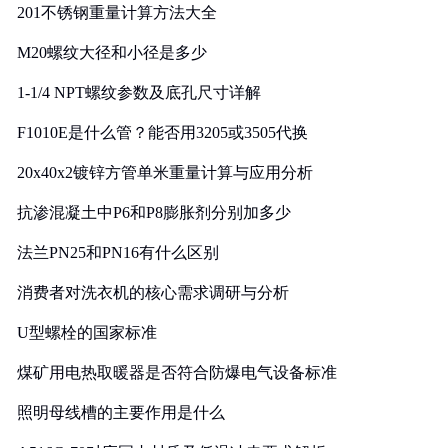
201不锈钢重量计算方法大全
M20螺纹大径和小径是多少
1-1/4 NPT螺纹参数及底孔尺寸详解
F1010E是什么管？能否用3205或3505代换
20x40x2镀锌方管单米重量计算与应用分析
抗渗混凝土中P6和P8膨胀剂分别加多少
法兰PN25和PN16有什么区别
消费者对洗衣机的核心需求调研与分析
U型螺栓的国家标准
煤矿用电热取暖器是否符合防爆电气设备标准
照明母线槽的主要作用是什么