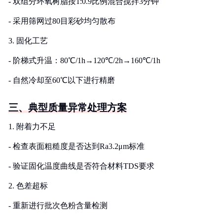
- 双组分环氧树脂按1:0.9比例混合搅拌3分钟
- 采用筛网过80目彩砂均匀散布
3. 固化工艺
- 阶梯式升温：80℃/1h→120℃/2h→160℃/1h
- 自然冷却至60℃以下进行精磨
三、典型质量异常处理方案
1. 附着力不足
- 检查表面粗糙度是否达到Ra3.2μm标准
- 验证固化温度曲线是否符合材料TDS要求
2. 色差超标
- 重新进行批次色粉含量检测