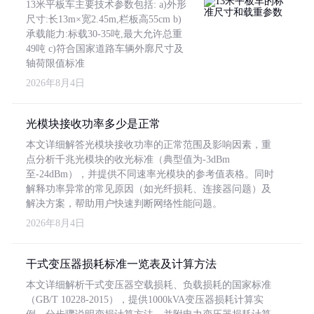
13米平板车主要技术参数包括: a)外形
尺寸:长13m×宽2.45m,栏板高55cm b)
承载能力:标载30-35吨,最大允许总重
49吨 c)符合国家道路车辆外廓尺寸及
轴荷限值标准
2026年8月4日
光模块接收功率多少是正常
本文详细解答光模块接收功率的正常范围及影响因素，重
点分析千兆光模块的收光标准（典型值为-3dBm
至-24dBm），并提供不同速率光模块的参考值表格。同时
解释功率异常的常见原因（如光纤损耗、连接器问题）及
解决方案，帮助用户快速判断网络性能问题。
2026年8月4日
干式变压器损耗标准一览表及计算方法
本文详细解析干式变压器空载损耗、负载损耗的国家标准
（GB/T 10228-2015），提供1000kVA变压器损耗计算实