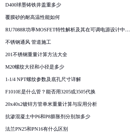
D400球墨铸铁井盖重多少
覆膜砂的耐高温性能如何
RU7088R功率MOSFET特性解析及其在可调电源设计中的
实践
不锈钢通风 管道施工
201不锈钢重量计算方法大全
M20螺纹大径和小径是多少
1-1/4 NPT螺纹参数及底孔尺寸详解
F1010E是什么管？能否用3205或3505代换
20x40x2镀锌方管单米重量计算与应用分析
抗渗混凝土中P6和P8膨胀剂分别加多少
法兰PN25和PN16有什么区别