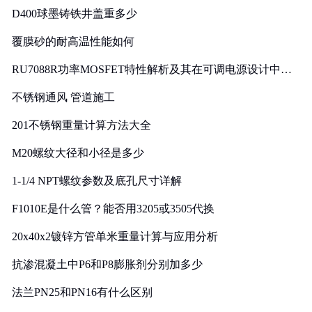
D400球墨铸铁井盖重多少
覆膜砂的耐高温性能如何
RU7088R功率MOSFET特性解析及其在可调电源设计中的
实践
不锈钢通风 管道施工
201不锈钢重量计算方法大全
M20螺纹大径和小径是多少
1-1/4 NPT螺纹参数及底孔尺寸详解
F1010E是什么管？能否用3205或3505代换
20x40x2镀锌方管单米重量计算与应用分析
抗渗混凝土中P6和P8膨胀剂分别加多少
法兰PN25和PN16有什么区别