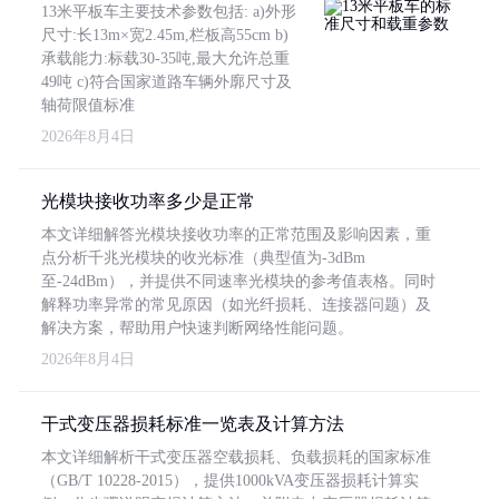
13米平板车主要技术参数包括: a)外形
尺寸:长13m×宽2.45m,栏板高55cm b)
承载能力:标载30-35吨,最大允许总重
49吨 c)符合国家道路车辆外廓尺寸及
轴荷限值标准
2026年8月4日
光模块接收功率多少是正常
本文详细解答光模块接收功率的正常范围及影响因素，重
点分析千兆光模块的收光标准（典型值为-3dBm
至-24dBm），并提供不同速率光模块的参考值表格。同时
解释功率异常的常见原因（如光纤损耗、连接器问题）及
解决方案，帮助用户快速判断网络性能问题。
2026年8月4日
干式变压器损耗标准一览表及计算方法
本文详细解析干式变压器空载损耗、负载损耗的国家标准
（GB/T 10228-2015），提供1000kVA变压器损耗计算实