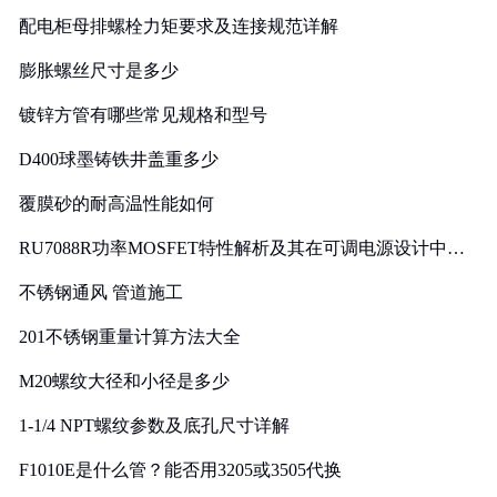
配电柜母排螺栓力矩要求及连接规范详解
膨胀螺丝尺寸是多少
镀锌方管有哪些常见规格和型号
D400球墨铸铁井盖重多少
覆膜砂的耐高温性能如何
RU7088R功率MOSFET特性解析及其在可调电源设计中的
实践
不锈钢通风 管道施工
201不锈钢重量计算方法大全
M20螺纹大径和小径是多少
1-1/4 NPT螺纹参数及底孔尺寸详解
F1010E是什么管？能否用3205或3505代换