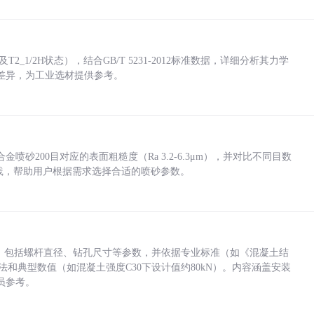
_1/2H状态），结合GB/T 5231-2012标准数据，详细分析其力学
差异，为工业选材提供参考。
砂200目对应的表面粗糙度（Ra 3.2-6.3μm），并对比不同目数
业实践，帮助用户根据需求选择合适的喷砂参数。
力，包括螺杆直径、钻孔尺寸等参数，并依据专业标准（如《混凝土结
方法和典型数值（如混凝土强度C30下设计值约80kN）。内容涵盖安装
员参考。