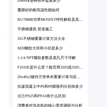
D400球墨铸铁井盖重多少
覆膜砂的耐高温性能如何
RU7088R功率MOSFET特性解析及其在
可调电源设计中的实践
不锈钢通风 管道施工
201不锈钢重量计算方法大全
M20螺纹大径和小径是多少
1-1/4 NPT螺纹参数及底孔尺寸详解
F1010E是什么管？能否用3205或3505代
换
20x40x2镀锌方管单米重量计算与应用
分析
抗渗混凝土中P6和P8膨胀剂分别加多少
法兰PN25和PN16有什么区别
消费者对洗衣机的核心需求调研与分析