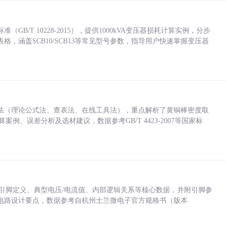
/T 10228-2015），提供1000kVA变压器损耗计算实例，分步
，涵盖SCB10/SCB13等常见型号参数，指导用户快速掌握变压器
法（理论公式法、查表法、在线工具法），重点解析了黄铜棒密度取
计算案例、误差分析及选材建议，数据参考GB/T 4423-2007等国家标
括各引脚定义、典型电压/电流值、内部逻辑关系等核心数据，并附引脚参
电路设计要点，数据参考自杭州士兰微电子官方规格书（版本