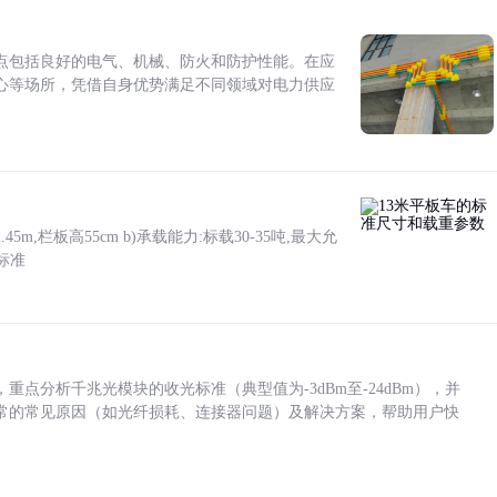
点包括良好的电气、机械、防火和防护性能。在应
心等场所，凭借自身优势满足不同领域对电力供应
5m,栏板高55cm b)承载能力:标载30-35吨,最大允
标准
点分析千兆光模块的收光标准（典型值为-3dBm至-24dBm），并
常的常见原因（如光纤损耗、连接器问题）及解决方案，帮助用户快