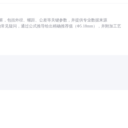
底孔计算，包括外径、螺距、公差等关键参数，并提供专业数据来源
孔尺寸的常见疑问，通过公式推导给出精确推荐值（Φ5.18mm），并附加工艺
药品医疗器械网络信息服务备案(京)网药械信息备字（2021）第00159号
京ICP证030173号
京公网安备11000002000001号