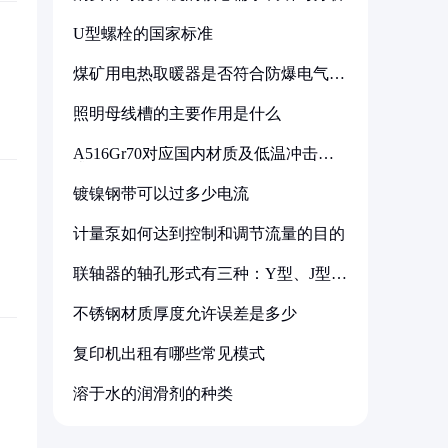
U型螺栓的国家标准
煤矿用电热取暖器是否符合防爆电气设
备标准
照明母线槽的主要作用是什么
A516Gr70对应国内材质及低温冲击要
求解析
镀镍钢带可以过多少电流
计量泵如何达到控制和调节流量的目的
联轴器的轴孔形式有三种：Y型、J型、
Z型
不锈钢材质厚度允许误差是多少
复印机出租有哪些常见模式
溶于水的润滑剂的种类