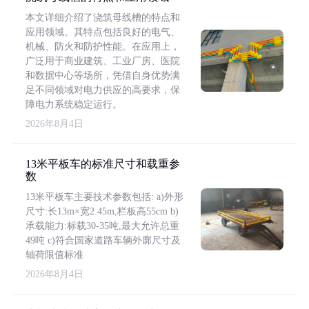
本文详细介绍了浇筑母线槽的特点和
应用领域。其特点包括良好的电气、
机械、防火和防护性能。在应用上，
广泛用于商业建筑、工业厂房、医院
和数据中心等场所，凭借自身优势满
足不同领域对电力供应的高要求，保
障电力系统稳定运行。
2026年8月4日
13米平板车的标准尺寸和载重参
数
13米平板车主要技术参数包括: a)外形
尺寸:长13m×宽2.45m,栏板高55cm b)
承载能力:标载30-35吨,最大允许总重
49吨 c)符合国家道路车辆外廓尺寸及
轴荷限值标准
2026年8月4日