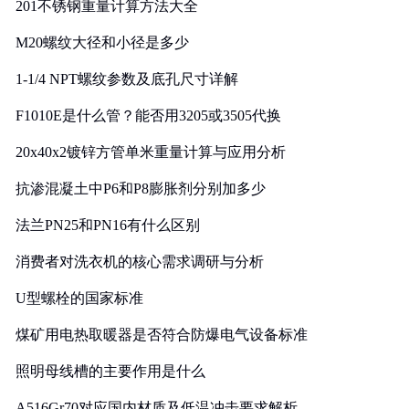
201不锈钢重量计算方法大全
M20螺纹大径和小径是多少
1-1/4 NPT螺纹参数及底孔尺寸详解
F1010E是什么管？能否用3205或3505代换
20x40x2镀锌方管单米重量计算与应用分析
抗渗混凝土中P6和P8膨胀剂分别加多少
法兰PN25和PN16有什么区别
消费者对洗衣机的核心需求调研与分析
U型螺栓的国家标准
煤矿用电热取暖器是否符合防爆电气设备标准
照明母线槽的主要作用是什么
A516Gr70对应国内材质及低温冲击要求解析