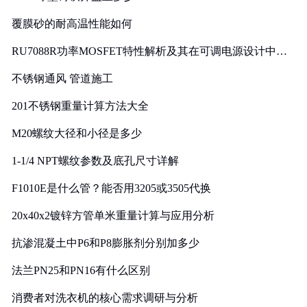
覆膜砂的耐高温性能如何
RU7088R功率MOSFET特性解析及其在可调电源设计中的
实践
不锈钢通风 管道施工
201不锈钢重量计算方法大全
M20螺纹大径和小径是多少
1-1/4 NPT螺纹参数及底孔尺寸详解
F1010E是什么管？能否用3205或3505代换
20x40x2镀锌方管单米重量计算与应用分析
抗渗混凝土中P6和P8膨胀剂分别加多少
法兰PN25和PN16有什么区别
消费者对洗衣机的核心需求调研与分析