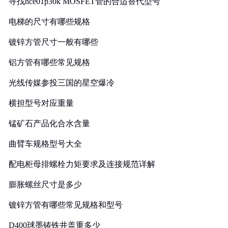
寻找nce01p30k MOSFET管的合适替代型号
电梯的尺寸有哪些规格
镀锌方管尺寸一般有哪些
铝方管有哪些常见规格
光线传媒参投三国的星空爆冷
横担型号对应重量
锰矿石产品化合水含量
曲臂车规格型号大全
配电柜母排螺栓力矩要求及连接规范详解
膨胀螺丝尺寸是多少
镀锌方管有哪些常见规格和型号
D400球墨铸铁井盖重多少