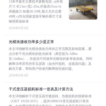
13米平板车主要技术参数包括: a)外形
尺寸:长13m×宽2.45m,栏板高55cm b)
承载能力:标载30-35吨,最大允许总重
49吨 c)符合国家道路车辆外廓尺寸及
轴荷限值标准
2026年8月4日
光模块接收功率多少是正常
本文详细解答光模块接收功率的正常范围及影响因素，重
点分析千兆光模块的收光标准（典型值为-3dBm
至-24dBm），并提供不同速率光模块的参考值表格。同时
解释功率异常的常见原因（如光纤损耗、连接器问题）及
解决方案，帮助用户快速判断网络性能问题。
2026年8月4日
干式变压器损耗标准一览表及计算方法
本文详细解析干式变压器空载损耗、负载损耗的国家标准
（GB/T 10228-2015），提供1000kVA变压器损耗计算实