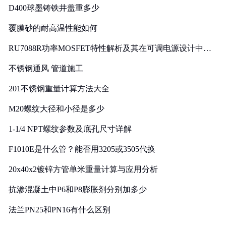
D400球墨铸铁井盖重多少
覆膜砂的耐高温性能如何
RU7088R功率MOSFET特性解析及其在可调电源设计中的
实践
不锈钢通风 管道施工
201不锈钢重量计算方法大全
M20螺纹大径和小径是多少
1-1/4 NPT螺纹参数及底孔尺寸详解
F1010E是什么管？能否用3205或3505代换
20x40x2镀锌方管单米重量计算与应用分析
抗渗混凝土中P6和P8膨胀剂分别加多少
法兰PN25和PN16有什么区别