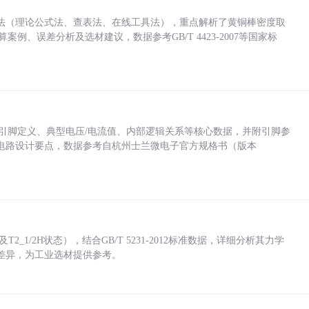
法（理论公式法、查表法、在线工具法），重点解析了黄铜棒密度取
计算案例、误差分析及选材建议，数据参考GB/T 4423-2007等国家标
括各引脚定义、典型电压/电流值、内部逻辑关系等核心数据，并附引脚参
电路设计要点，数据参考自杭州士兰微电子官方规格书（版本
_1/2H状态），结合GB/T 5231-2012标准数据，详细分析其力学
差异，为工业选材提供参考。