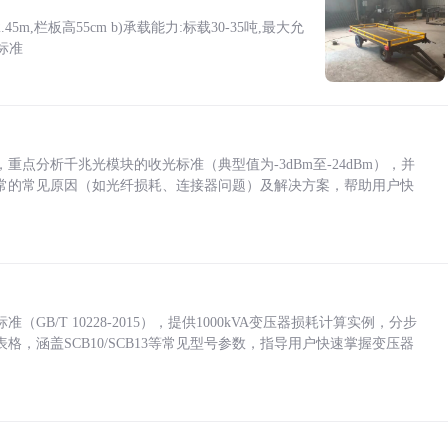
5m,栏板高55cm b)承载能力:标载30-35吨,最大允
标准
点分析千兆光模块的收光标准（典型值为-3dBm至-24dBm），并
常的常见原因（如光纤损耗、连接器问题）及解决方案，帮助用户快
/T 10228-2015），提供1000kVA变压器损耗计算实例，分步
，涵盖SCB10/SCB13等常见型号参数，指导用户快速掌握变压器