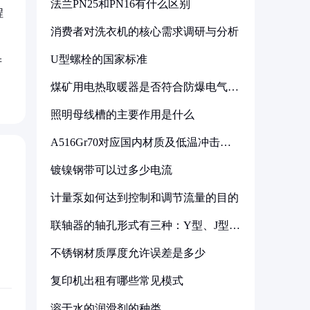
法兰PN25和PN16有什么区别
程
消费者对洗衣机的核心需求调研与分析
U型螺栓的国家标准
产
煤矿用电热取暖器是否符合防爆电气设
备标准
照明母线槽的主要作用是什么
A516Gr70对应国内材质及低温冲击要
求解析
镀镍钢带可以过多少电流
计量泵如何达到控制和调节流量的目的
联轴器的轴孔形式有三种：Y型、J型、
Z型
不锈钢材质厚度允许误差是多少
复印机出租有哪些常见模式
溶于水的润滑剂的种类