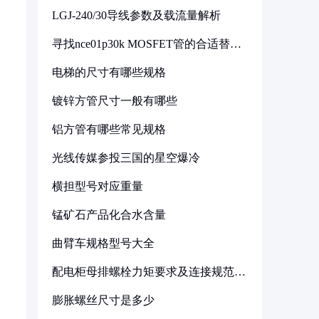
LGJ-240/30导线参数及载流量解析
寻找nce01p30k MOSFET管的合适替代
型号
电梯的尺寸有哪些规格
镀锌方管尺寸一般有哪些
铝方管有哪些常见规格
光线传媒参投三国的星空爆冷
横担型号对应重量
锰矿石产品化合水含量
曲臂车规格型号大全
配电柜母排螺栓力矩要求及连接规范详
解
膨胀螺丝尺寸是多少