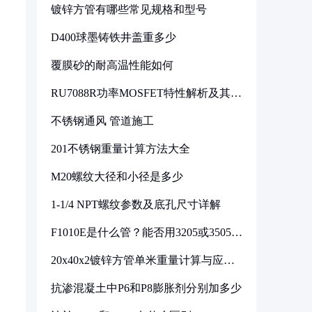
镀锌方管有哪些常见规格和型号
D400球墨铸铁井盖重多少
覆膜砂的耐高温性能如何
RU7088R功率MOSFET特性解析及其在
可调电源设计中的实践
不锈钢通风 管道施工
201不锈钢重量计算方法大全
M20螺纹大径和小径是多少
1-1/4 NPT螺纹参数及底孔尺寸详解
F1010E是什么管？能否用3205或3505代
换
20x40x2镀锌方管单米重量计算与应用
分析
抗渗混凝土中P6和P8膨胀剂分别加多少