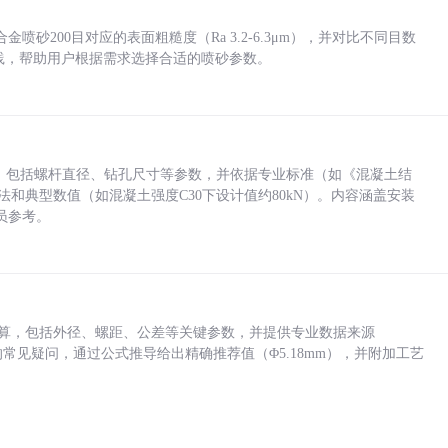
砂200目对应的表面粗糙度（Ra 3.2-6.3μm），并对比不同目数
业实践，帮助用户根据需求选择合适的喷砂参数。
力，包括螺杆直径、钻孔尺寸等参数，并依据专业标准（如《混凝土结
方法和典型数值（如混凝土强度C30下设计值约80kN）。内容涵盖安装
员参考。
底孔计算，包括外径、螺距、公差等关键参数，并提供专业数据来源
孔尺寸的常见疑问，通过公式推导给出精确推荐值（Φ5.18mm），并附加工艺