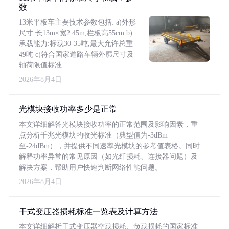
数
13米平板车主要技术参数包括: a)外形
尺寸:长13m×宽2.45m,栏板高55cm b)
承载能力:标载30-35吨,最大允许总重
49吨 c)符合国家道路车辆外廓尺寸及
轴荷限值标准
2026年8月4日
光模块接收功率多少是正常
本文详细解答光模块接收功率的正常范围及影响因素，重
点分析千兆光模块的收光标准（典型值为-3dBm
至-24dBm），并提供不同速率光模块的参考值表格。同时
解释功率异常的常见原因（如光纤损耗、连接器问题）及
解决方案，帮助用户快速判断网络性能问题。
2026年8月4日
干式变压器损耗标准一览表及计算方法
本文详细解析干式变压器空载损耗、负载损耗的国家标准