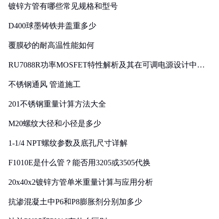
镀锌方管有哪些常见规格和型号
D400球墨铸铁井盖重多少
覆膜砂的耐高温性能如何
RU7088R功率MOSFET特性解析及其在可调电源设计中的
实践
不锈钢通风 管道施工
201不锈钢重量计算方法大全
M20螺纹大径和小径是多少
1-1/4 NPT螺纹参数及底孔尺寸详解
F1010E是什么管？能否用3205或3505代换
20x40x2镀锌方管单米重量计算与应用分析
抗渗混凝土中P6和P8膨胀剂分别加多少