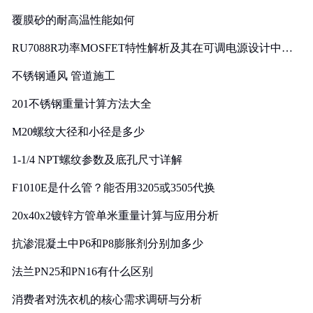
覆膜砂的耐高温性能如何
RU7088R功率MOSFET特性解析及其在可调电源设计中的
实践
不锈钢通风 管道施工
201不锈钢重量计算方法大全
M20螺纹大径和小径是多少
1-1/4 NPT螺纹参数及底孔尺寸详解
F1010E是什么管？能否用3205或3505代换
20x40x2镀锌方管单米重量计算与应用分析
抗渗混凝土中P6和P8膨胀剂分别加多少
法兰PN25和PN16有什么区别
消费者对洗衣机的核心需求调研与分析