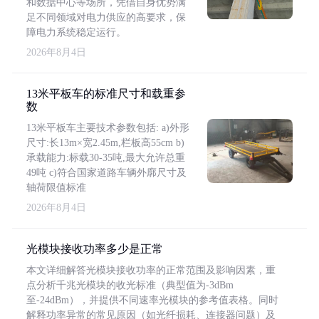
和数据中心等场所，凭借自身优势满
足不同领域对电力供应的高要求，保
障电力系统稳定运行。
2026年8月4日
13米平板车的标准尺寸和载重参
数
13米平板车主要技术参数包括: a)外形
尺寸:长13m×宽2.45m,栏板高55cm b)
承载能力:标载30-35吨,最大允许总重
49吨 c)符合国家道路车辆外廓尺寸及
轴荷限值标准
2026年8月4日
光模块接收功率多少是正常
本文详细解答光模块接收功率的正常范围及影响因素，重
点分析千兆光模块的收光标准（典型值为-3dBm
至-24dBm），并提供不同速率光模块的参考值表格。同时
解释功率异常的常见原因（如光纤损耗、连接器问题）及