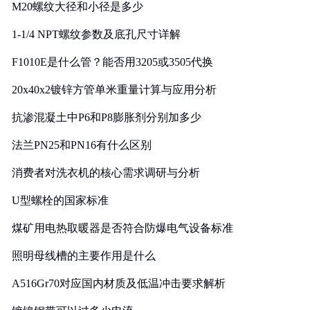
M20螺纹大径和小径是多少
1-1/4 NPT螺纹参数及底孔尺寸详解
F1010E是什么管？能否用3205或3505代换
20x40x2镀锌方管单米重量计算与应用分析
抗渗混凝土中P6和P8膨胀剂分别加多少
法兰PN25和PN16有什么区别
消费者对洗衣机的核心需求调研与分析
U型螺栓的国家标准
煤矿用电热取暖器是否符合防爆电气设备标准
照明母线槽的主要作用是什么
A516Gr70对应国内材质及低温冲击要求解析