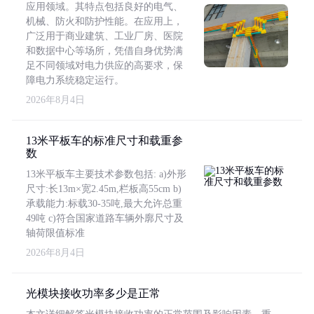
应用领域。其特点包括良好的电气、
机械、防火和防护性能。在应用上，
广泛用于商业建筑、工业厂房、医院
和数据中心等场所，凭借自身优势满
足不同领域对电力供应的高要求，保
障电力系统稳定运行。
2026年8月4日
13米平板车的标准尺寸和载重参
数
13米平板车主要技术参数包括: a)外形
尺寸:长13m×宽2.45m,栏板高55cm b)
承载能力:标载30-35吨,最大允许总重
49吨 c)符合国家道路车辆外廓尺寸及
轴荷限值标准
2026年8月4日
光模块接收功率多少是正常