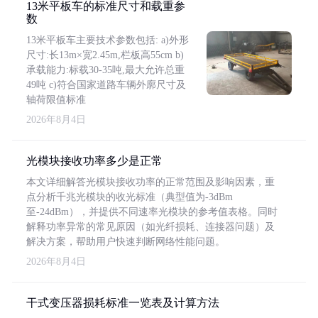
13米平板车的标准尺寸和载重参
数
13米平板车主要技术参数包括: a)外形
尺寸:长13m×宽2.45m,栏板高55cm b)
承载能力:标载30-35吨,最大允许总重
49吨 c)符合国家道路车辆外廓尺寸及
轴荷限值标准
2026年8月4日
光模块接收功率多少是正常
本文详细解答光模块接收功率的正常范围及影响因素，重
点分析千兆光模块的收光标准（典型值为-3dBm
至-24dBm），并提供不同速率光模块的参考值表格。同时
解释功率异常的常见原因（如光纤损耗、连接器问题）及
解决方案，帮助用户快速判断网络性能问题。
2026年8月4日
干式变压器损耗标准一览表及计算方法