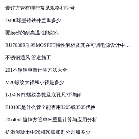
镀锌方管有哪些常见规格和型号
D400球墨铸铁井盖重多少
覆膜砂的耐高温性能如何
RU7088R功率MOSFET特性解析及其在可调电源设计中的
实践
不锈钢通风 管道施工
201不锈钢重量计算方法大全
M20螺纹大径和小径是多少
1-1/4 NPT螺纹参数及底孔尺寸详解
F1010E是什么管？能否用3205或3505代换
20x40x2镀锌方管单米重量计算与应用分析
抗渗混凝土中P6和P8膨胀剂分别加多少