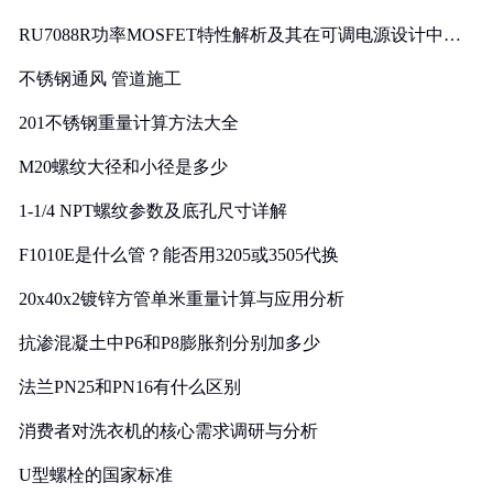
RU7088R功率MOSFET特性解析及其在可调电源设计中的
实践
不锈钢通风 管道施工
201不锈钢重量计算方法大全
M20螺纹大径和小径是多少
1-1/4 NPT螺纹参数及底孔尺寸详解
F1010E是什么管？能否用3205或3505代换
20x40x2镀锌方管单米重量计算与应用分析
抗渗混凝土中P6和P8膨胀剂分别加多少
法兰PN25和PN16有什么区别
消费者对洗衣机的核心需求调研与分析
U型螺栓的国家标准