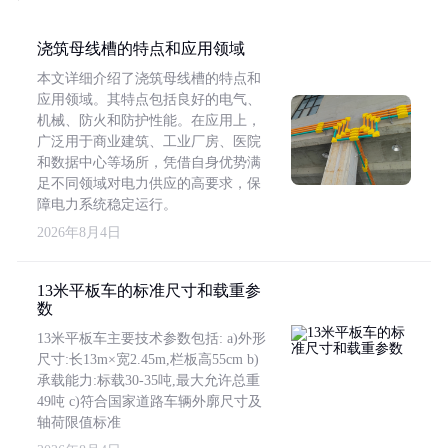
浇筑母线槽的特点和应用领域
本文详细介绍了浇筑母线槽的特点和
应用领域。其特点包括良好的电气、
机械、防火和防护性能。在应用上，
广泛用于商业建筑、工业厂房、医院
和数据中心等场所，凭借自身优势满
足不同领域对电力供应的高要求，保
障电力系统稳定运行。
2026年8月4日
13米平板车的标准尺寸和载重参
数
13米平板车主要技术参数包括: a)外形
尺寸:长13m×宽2.45m,栏板高55cm b)
承载能力:标载30-35吨,最大允许总重
49吨 c)符合国家道路车辆外廓尺寸及
轴荷限值标准