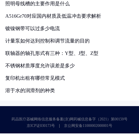
照明母线槽的主要作用是什么
A516Gr70对应国内材质及低温冲击要求解析
镀镍钢带可以过多少电流
计量泵如何达到控制和调节流量的目的
联轴器的轴孔形式有三种：Y型、J型、Z型
不锈钢材质厚度允许误差是多少
复印机出租有哪些常见模式
溶于水的润滑剂的种类
药品医疗器械网络信息服务备案(京)网药械信息备字（2021）第00159号
京ICP证030173号
京公网安备11000002000001号