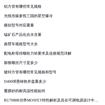
铝方管有哪些常见规格
光线传媒参投三国的星空爆冷
横担型号对应重量
锰矿石产品化合水含量
曲臂车规格型号大全
配电柜母排螺栓力矩要求及连接规范详解
膨胀螺丝尺寸是多少
镀锌方管有哪些常见规格和型号
D400球墨铸铁井盖重多少
覆膜砂的耐高温性能如何
RU7088R功率MOSFET特性解析及其在可调电源设计中的
实践