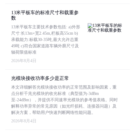
13米平板车的标准尺寸和载重参
数
13米平板车主要技术参数包括: a)外形
尺寸:长13m×宽2.45m,栏板高55cm b)
承载能力:标载30-35吨,最大允许总重
49吨 c)符合国家道路车辆外廓尺寸及
轴荷限值标准
2026年8月4日
光模块接收功率多少是正常
本文详细解答光模块接收功率的正常范围及影响因素，重
点分析千兆光模块的收光标准（典型值为-3dBm
至-24dBm），并提供不同速率光模块的参考值表格。同时
解释功率异常的常见原因（如光纤损耗、连接器问题）及
解决方案，帮助用户快速判断网络性能问题。
2026年8月4日