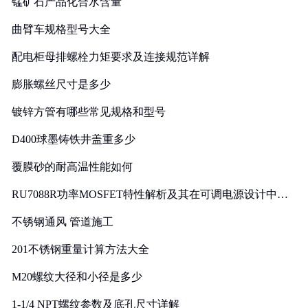
锰矿石产品化合水含量
曲臂车规格型号大全
配电柜母排螺栓力矩要求及连接规范详解
膨胀螺丝尺寸是多少
镀锌方管有哪些常见规格和型号
D400球墨铸铁井盖重多少
覆膜砂的耐高温性能如何
RU7088R功率MOSFET特性解析及其在可调电源设计中的
实践
不锈钢通风 管道施工
201不锈钢重量计算方法大全
M20螺纹大径和小径是多少
1-1/4 NPT螺纹参数及底孔尺寸详解