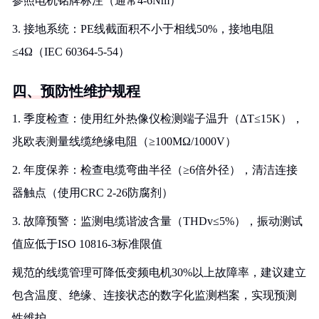
参照电机铭牌标注（通常4-6Nm）
3. 接地系统：PE线截面积不小于相线50%，接地电阻
≤4Ω（IEC 60364-5-54）
四、预防性维护规程
1. 季度检查：使用红外热像仪检测端子温升（ΔT≤15K），
兆欧表测量线缆绝缘电阻（≥100MΩ/1000V）
2. 年度保养：检查电缆弯曲半径（≥6倍外径），清洁连接
器触点（使用CRC 2-26防腐剂）
3. 故障预警：监测电缆谐波含量（THDv≤5%），振动测试
值应低于ISO 10816-3标准限值
规范的线缆管理可降低变频电机30%以上故障率，建议建立
包含温度、绝缘、连接状态的数字化监测档案，实现预测
性维护。