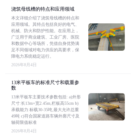
浇筑母线槽的特点和应用领域
本文详细介绍了浇筑母线槽的特点和
应用领域。其特点包括良好的电气、
机械、防火和防护性能。在应用上，
广泛用于商业建筑、工业厂房、医院
和数据中心等场所，凭借自身优势满
足不同领域对电力供应的高要求，保
障电力系统稳定运行。
2026年8月4日
13米平板车的标准尺寸和载重参
数
13米平板车主要技术参数包括: a)外形
尺寸:长13m×宽2.45m,栏板高55cm b)
承载能力:标载30-35吨,最大允许总重
49吨 c)符合国家道路车辆外廓尺寸及
轴荷限值标准
2026年8月4日