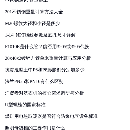
不锈钢通风 管道施工
201不锈钢重量计算方法大全
M20螺纹大径和小径是多少
1-1/4 NPT螺纹参数及底孔尺寸详解
F1010E是什么管？能否用3205或3505代换
20x40x2镀锌方管单米重量计算与应用分析
抗渗混凝土中P6和P8膨胀剂分别加多少
法兰PN25和PN16有什么区别
消费者对洗衣机的核心需求调研与分析
U型螺栓的国家标准
煤矿用电热取暖器是否符合防爆电气设备标准
照明母线槽的主要作用是什么