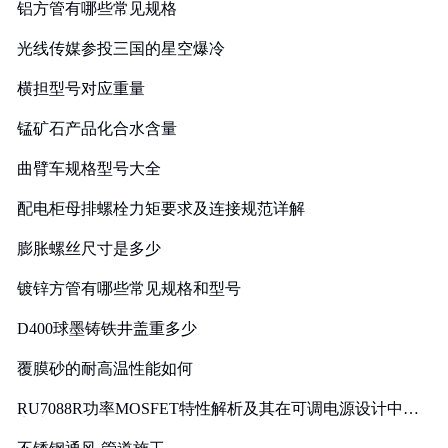
铝方管有哪些常见规格
光线传媒参投三国的星空爆冷
横担型号对应重量
锰矿石产品化合水含量
曲臂车规格型号大全
配电柜母排螺栓力矩要求及连接规范详解
膨胀螺丝尺寸是多少
镀锌方管有哪些常见规格和型号
D400球墨铸铁井盖重多少
覆膜砂的耐高温性能如何
RU7088R功率MOSFET特性解析及其在可调电源设计中的
实践