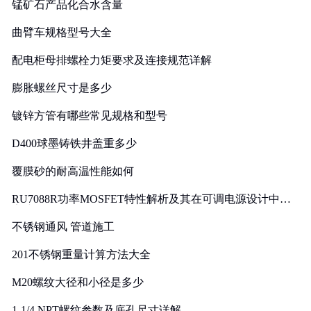
锰矿石产品化合水含量
曲臂车规格型号大全
配电柜母排螺栓力矩要求及连接规范详解
膨胀螺丝尺寸是多少
镀锌方管有哪些常见规格和型号
D400球墨铸铁井盖重多少
覆膜砂的耐高温性能如何
RU7088R功率MOSFET特性解析及其在可调电源设计中的
实践
不锈钢通风 管道施工
201不锈钢重量计算方法大全
M20螺纹大径和小径是多少
1-1/4 NPT螺纹参数及底孔尺寸详解