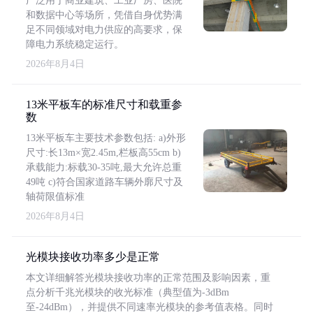
广泛用于商业建筑、工业厂房、医院
和数据中心等场所，凭借自身优势满
足不同领域对电力供应的高要求，保
障电力系统稳定运行。
2026年8月4日
13米平板车的标准尺寸和载重参
数
13米平板车主要技术参数包括: a)外形
尺寸:长13m×宽2.45m,栏板高55cm b)
承载能力:标载30-35吨,最大允许总重
49吨 c)符合国家道路车辆外廓尺寸及
轴荷限值标准
2026年8月4日
光模块接收功率多少是正常
本文详细解答光模块接收功率的正常范围及影响因素，重
点分析千兆光模块的收光标准（典型值为-3dBm
至-24dBm），并提供不同速率光模块的参考值表格。同时