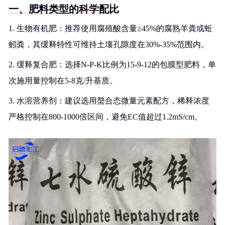
一、肥料类型的科学配比
1. 生物有机肥：推荐使用腐殖酸含量≥45%的腐熟羊粪或蚯
蚓粪，其缓释特性可维持土壤孔隙度在30%-35%范围内。
2. 缓释复合肥：选择N-P-K比例为15-9-12的包膜型肥料，单
次施用量控制在5-8克/升基质。
3. 水溶营养剂：建议选用螯合态微量元素配方，稀释浓度
严格控制在800-1000倍区间，避免EC值超过1.2mS/cm。