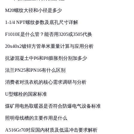
M20螺纹大径和小径是多少
1-1/4 NPT螺纹参数及底孔尺寸详解
F1010E是什么管？能否用3205或3505代换
20x40x2镀锌方管单米重量计算与应用分析
抗渗混凝土中P6和P8膨胀剂分别加多少
法兰PN25和PN16有什么区别
消费者对洗衣机的核心需求调研与分析
U型螺栓的国家标准
煤矿用电热取暖器是否符合防爆电气设备标准
照明母线槽的主要作用是什么
A516Gr70对应国内材质及低温冲击要求解析