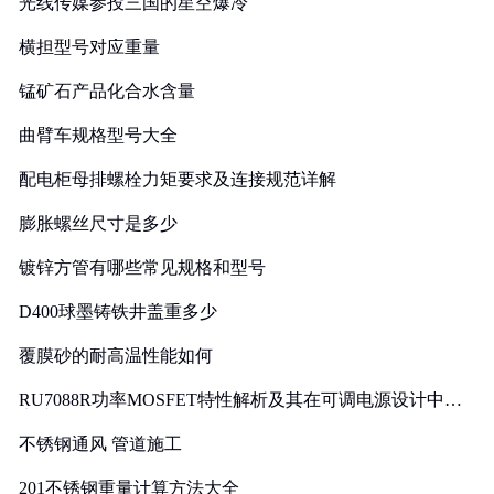
光线传媒参投三国的星空爆冷
横担型号对应重量
锰矿石产品化合水含量
曲臂车规格型号大全
配电柜母排螺栓力矩要求及连接规范详解
膨胀螺丝尺寸是多少
镀锌方管有哪些常见规格和型号
D400球墨铸铁井盖重多少
覆膜砂的耐高温性能如何
RU7088R功率MOSFET特性解析及其在可调电源设计中的
实践
不锈钢通风 管道施工
201不锈钢重量计算方法大全