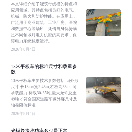
本文详细介绍了浇筑母线槽的特点和
应用领域。其特点包括良好的电气、
机械、防火和防护性能。在应用上，
广泛用于商业建筑、工业厂房、医院
和数据中心等场所，凭借自身优势满
足不同领域对电力供应的高要求，保
障电力系统稳定运行。
2026年8月4日
13米平板车的标准尺寸和载重参
数
13米平板车主要技术参数包括: a)外形
尺寸:长13m×宽2.45m,栏板高55cm b)
承载能力:标载30-35吨,最大允许总重
49吨 c)符合国家道路车辆外廓尺寸及
轴荷限值标准
2026年8月4日
光模块接收功率多少是正常