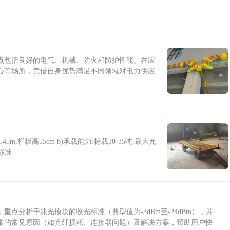
点包括良好的电气、机械、防火和防护性能。在应
心等场所，凭借自身优势满足不同领域对电力供应
5m,栏板高55cm b)承载能力:标载30-35吨,最大允
标准
点分析千兆光模块的收光标准（典型值为-3dBm至-24dBm），并
常的常见原因（如光纤损耗、连接器问题）及解决方案，帮助用户快