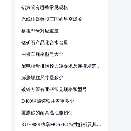
铝方管有哪些常见规格
光线传媒参投三国的星空爆冷
横担型号对应重量
锰矿石产品化合水含量
曲臂车规格型号大全
配电柜母排螺栓力矩要求及连接规范详
解
膨胀螺丝尺寸是多少
镀锌方管有哪些常见规格和型号
业
D400球墨铸铁井盖重多少
覆膜砂的耐高温性能如何
RU7088R功率MOSFET特性解析及其在
可调电源设计中的实践