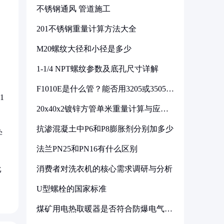
不锈钢通风 管道施工
201不锈钢重量计算方法大全
M20螺纹大径和小径是多少
1-1/4 NPT螺纹参数及底孔尺寸详解
F1010E是什么管？能否用3205或3505代
换
1
20x40x2镀锌方管单米重量计算与应用
分析
抗渗混凝土中P6和P8膨胀剂分别加多少
学
法兰PN25和PN16有什么区别
消费者对洗衣机的核心需求调研与分析
比
U型螺栓的国家标准
煤矿用电热取暖器是否符合防爆电气设
备标准