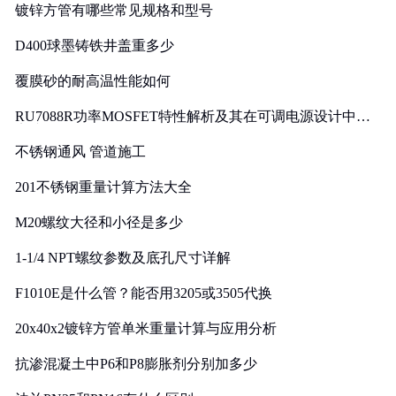
镀锌方管有哪些常见规格和型号
D400球墨铸铁井盖重多少
覆膜砂的耐高温性能如何
RU7088R功率MOSFET特性解析及其在可调电源设计中的
实践
不锈钢通风 管道施工
201不锈钢重量计算方法大全
M20螺纹大径和小径是多少
1-1/4 NPT螺纹参数及底孔尺寸详解
F1010E是什么管？能否用3205或3505代换
20x40x2镀锌方管单米重量计算与应用分析
抗渗混凝土中P6和P8膨胀剂分别加多少