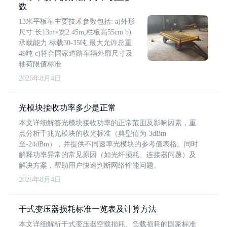
数
13米平板车主要技术参数包括: a)外形
尺寸:长13m×宽2.45m,栏板高55cm b)
承载能力:标载30-35吨,最大允许总重
49吨 c)符合国家道路车辆外廓尺寸及
轴荷限值标准
2026年8月4日
光模块接收功率多少是正常
本文详细解答光模块接收功率的正常范围及影响因素，重
点分析千兆光模块的收光标准（典型值为-3dBm
至-24dBm），并提供不同速率光模块的参考值表格。同时
解释功率异常的常见原因（如光纤损耗、连接器问题）及
解决方案，帮助用户快速判断网络性能问题。
2026年8月4日
干式变压器损耗标准一览表及计算方法
本文详细解析干式变压器空载损耗、负载损耗的国家标准