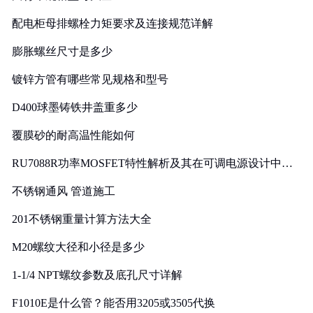
配电柜母排螺栓力矩要求及连接规范详解
膨胀螺丝尺寸是多少
镀锌方管有哪些常见规格和型号
D400球墨铸铁井盖重多少
覆膜砂的耐高温性能如何
RU7088R功率MOSFET特性解析及其在可调电源设计中的
实践
不锈钢通风 管道施工
201不锈钢重量计算方法大全
M20螺纹大径和小径是多少
1-1/4 NPT螺纹参数及底孔尺寸详解
F1010E是什么管？能否用3205或3505代换