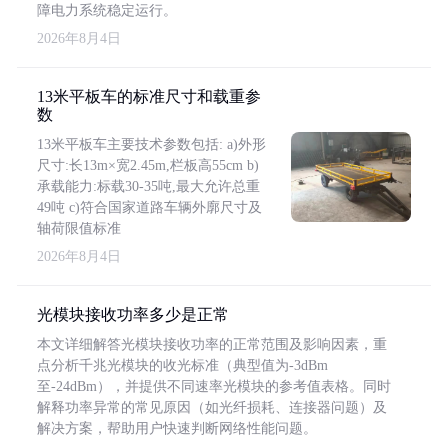
障电力系统稳定运行。
2026年8月4日
13米平板车的标准尺寸和载重参
数
13米平板车主要技术参数包括: a)外形
尺寸:长13m×宽2.45m,栏板高55cm b)
承载能力:标载30-35吨,最大允许总重
49吨 c)符合国家道路车辆外廓尺寸及
轴荷限值标准
2026年8月4日
光模块接收功率多少是正常
本文详细解答光模块接收功率的正常范围及影响因素，重
点分析千兆光模块的收光标准（典型值为-3dBm
至-24dBm），并提供不同速率光模块的参考值表格。同时
解释功率异常的常见原因（如光纤损耗、连接器问题）及
解决方案，帮助用户快速判断网络性能问题。