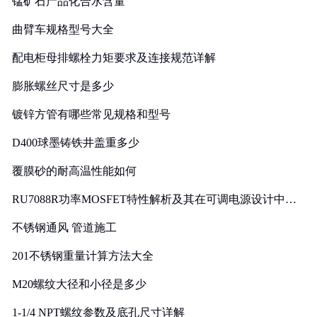
锰矿石产品化合水含量
曲臂车规格型号大全
配电柜母排螺栓力矩要求及连接规范详解
膨胀螺丝尺寸是多少
镀锌方管有哪些常见规格和型号
D400球墨铸铁井盖重多少
覆膜砂的耐高温性能如何
RU7088R功率MOSFET特性解析及其在可调电源设计中的
实践
不锈钢通风 管道施工
201不锈钢重量计算方法大全
M20螺纹大径和小径是多少
1-1/4 NPT螺纹参数及底孔尺寸详解