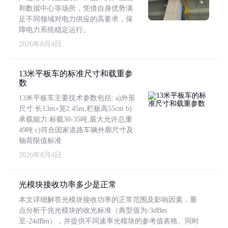
和数据中心等场所，凭借自身优势满
足不同领域对电力供应的高要求，保
障电力系统稳定运行。
2026年8月4日
13米平板车的标准尺寸和载重参
数
13米平板车主要技术参数包括: a)外形
尺寸:长13m×宽2.45m,栏板高55cm b)
承载能力:标载30-35吨,最大允许总重
49吨 c)符合国家道路车辆外廓尺寸及
轴荷限值标准
2026年8月4日
光模块接收功率多少是正常
本文详细解答光模块接收功率的正常范围及影响因素，重
点分析千兆光模块的收光标准（典型值为-3dBm
至-24dBm），并提供不同速率光模块的参考值表格。同时