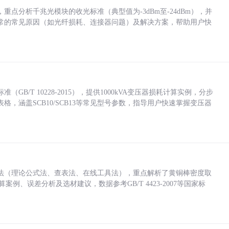
点分析千兆光模块的收光标准（典型值为-3dBm至-24dBm），并
常的常见原因（如光纤损耗、连接器问题）及解决方案，帮助用户快
/T 10228-2015），提供1000kVA变压器损耗计算实例，分步
，涵盖SCB10/SCB13等常见型号参数，指导用户快速掌握变压器
法（理论公式法、查表法、在线工具法），重点解析了黄铜棒密度取
计算案例、误差分析及选材建议，数据参考GB/T 4423-2007等国家标