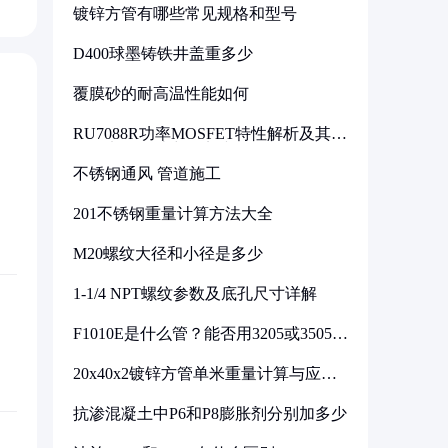
镀锌方管有哪些常见规格和型号
D400球墨铸铁井盖重多少
覆膜砂的耐高温性能如何
RU7088R功率MOSFET特性解析及其在
可调电源设计中的实践
不锈钢通风 管道施工
201不锈钢重量计算方法大全
M20螺纹大径和小径是多少
1-1/4 NPT螺纹参数及底孔尺寸详解
F1010E是什么管？能否用3205或3505代
换
20x40x2镀锌方管单米重量计算与应用
分析
抗渗混凝土中P6和P8膨胀剂分别加多少