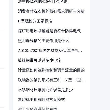
法兰PN25和PN16有什么区别
消费者对洗衣机的核心需求调研与分析
U型螺栓的国家标准
煤矿用电热取暖器是否符合防爆电气设
备标准
照明母线槽的主要作用是什么
A516Gr70对应国内材质及低温冲击要
求解析
镀镍钢带可以过多少电流
计量泵如何达到控制和调节流量的目的
联轴器的轴孔形式有三种：Y型、J型、
Z型
不锈钢材质厚度允许误差是多少
复印机出租有哪些常见模式
溶于水的润滑剂的种类