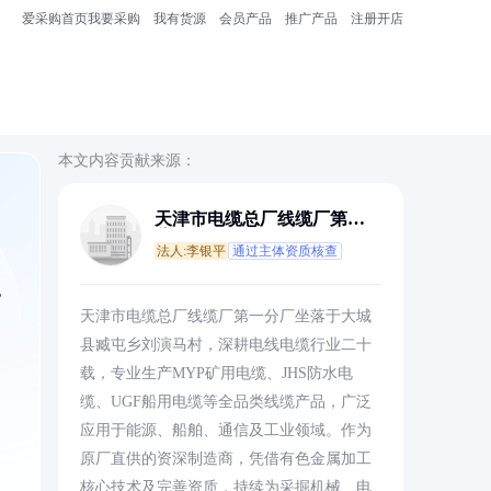
爱采购首页
我要采购
我有货源
会员产品
推广产品
注册开店
本文内容贡献来源：
天津市电缆总厂线缆厂第一
分厂
法人:李银平
通过主体资质核查
，
天津市电缆总厂线缆厂第一分厂坐落于大城
县臧屯乡刘演马村，深耕电线电缆行业二十
载，专业生产MYP矿用电缆、JHS防水电
缆、UGF船用电缆等全品类线缆产品，广泛
应用于能源、船舶、通信及工业领域。作为
原厂直供的资深制造商，凭借有色金属加工
核心技术及完善资质，持续为采掘机械、电