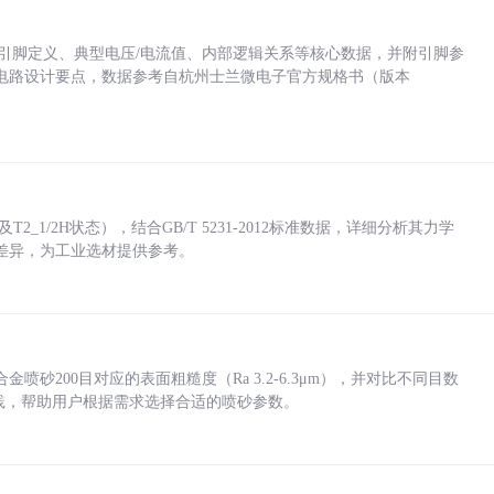
括各引脚定义、典型电压/电流值、内部逻辑关系等核心数据，并附引脚参
电路设计要点，数据参考自杭州士兰微电子官方规格书（版本
_1/2H状态），结合GB/T 5231-2012标准数据，详细分析其力学
差异，为工业选材提供参考。
砂200目对应的表面粗糙度（Ra 3.2-6.3μm），并对比不同目数
业实践，帮助用户根据需求选择合适的喷砂参数。