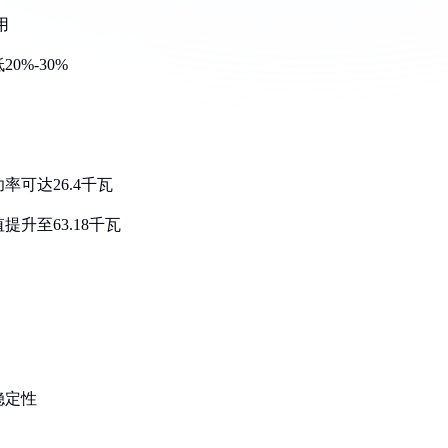
用
0%-30%
率可达26.4千瓦
升至63.18千瓦
稳定性