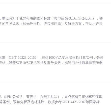
点分析千兆光模块的收光标准（典型值为-3dBm至-24dBm），并
常的常见原因（如光纤损耗、连接器问题）及解决方案，帮助用户快
/T 10228-2015），提供1000kVA变压器损耗计算实例，分步
，涵盖SCB10/SCB13等常见型号参数，指导用户快速掌握变压器
法（理论公式法、查表法、在线工具法），重点解析了黄铜棒密度取
计算案例、误差分析及选材建议，数据参考GB/T 4423-2007等国家标