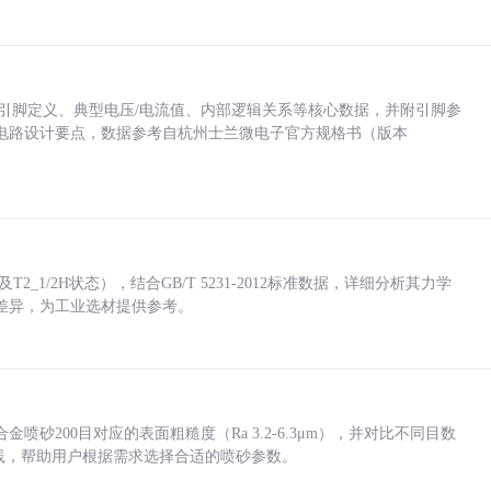
括各引脚定义、典型电压/电流值、内部逻辑关系等核心数据，并附引脚参
电路设计要点，数据参考自杭州士兰微电子官方规格书（版本
_1/2H状态），结合GB/T 5231-2012标准数据，详细分析其力学
差异，为工业选材提供参考。
砂200目对应的表面粗糙度（Ra 3.2-6.3μm），并对比不同目数
业实践，帮助用户根据需求选择合适的喷砂参数。