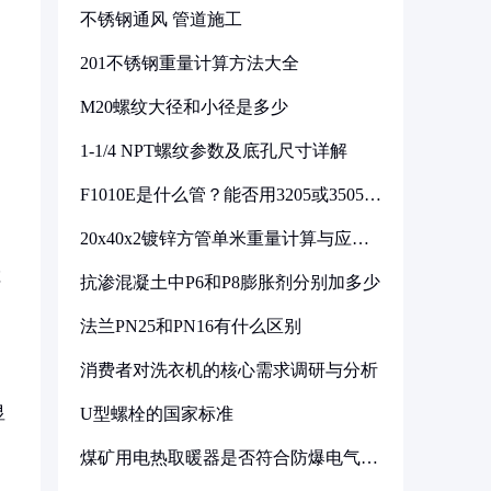
不锈钢通风 管道施工
201不锈钢重量计算方法大全
M20螺纹大径和小径是多少
1-1/4 NPT螺纹参数及底孔尺寸详解
F1010E是什么管？能否用3205或3505代
换
20x40x2镀锌方管单米重量计算与应用
分析
检
抗渗混凝土中P6和P8膨胀剂分别加多少
法兰PN25和PN16有什么区别
消费者对洗衣机的核心需求调研与分析
显
U型螺栓的国家标准
煤矿用电热取暖器是否符合防爆电气设
备标准