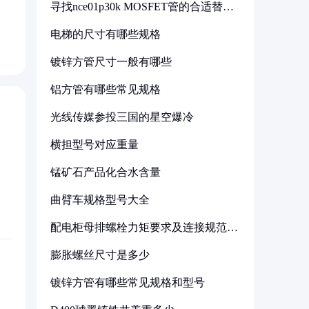
寻找nce01p30k MOSFET管的合适替代
型号
电梯的尺寸有哪些规格
镀锌方管尺寸一般有哪些
铝方管有哪些常见规格
光线传媒参投三国的星空爆冷
横担型号对应重量
锰矿石产品化合水含量
曲臂车规格型号大全
配电柜母排螺栓力矩要求及连接规范详
解
膨胀螺丝尺寸是多少
镀锌方管有哪些常见规格和型号