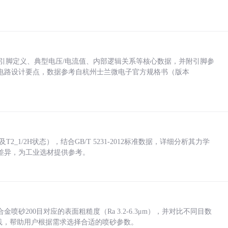
括各引脚定义、典型电压/电流值、内部逻辑关系等核心数据，并附引脚参
电路设计要点，数据参考自杭州士兰微电子官方规格书（版本
_1/2H状态），结合GB/T 5231-2012标准数据，详细分析其力学
差异，为工业选材提供参考。
砂200目对应的表面粗糙度（Ra 3.2-6.3μm），并对比不同目数
业实践，帮助用户根据需求选择合适的喷砂参数。