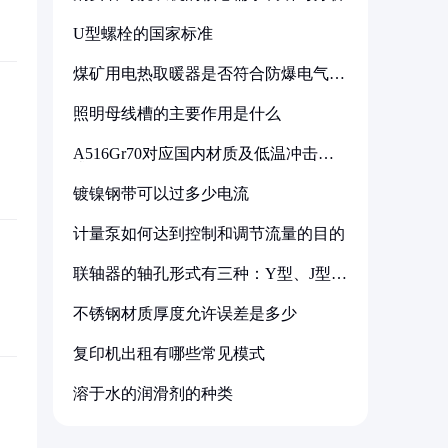
U型螺栓的国家标准
煤矿用电热取暖器是否符合防爆电气设
备标准
照明母线槽的主要作用是什么
A516Gr70对应国内材质及低温冲击要
求解析
镀镍钢带可以过多少电流
计量泵如何达到控制和调节流量的目的
联轴器的轴孔形式有三种：Y型、J型、
Z型
不锈钢材质厚度允许误差是多少
复印机出租有哪些常见模式
溶于水的润滑剂的种类