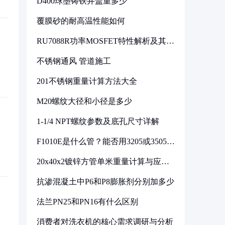
D400球墨铸铁井盖重多少
覆膜砂的耐高温性能如何
RU7088R功率MOSFET特性解析及其在
可调电源设计中的实践
不锈钢通风 管道施工
201不锈钢重量计算方法大全
M20螺纹大径和小径是多少
1-1/4 NPT螺纹参数及底孔尺寸详解
F1010E是什么管？能否用3205或3505代
换
20x40x2镀锌方管单米重量计算与应用
分析
抗渗混凝土中P6和P8膨胀剂分别加多少
法兰PN25和PN16有什么区别
消费者对洗衣机的核心需求调研与分析