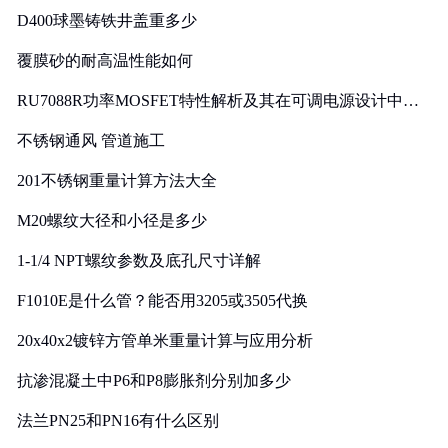
D400球墨铸铁井盖重多少
覆膜砂的耐高温性能如何
RU7088R功率MOSFET特性解析及其在可调电源设计中的
实践
不锈钢通风 管道施工
201不锈钢重量计算方法大全
M20螺纹大径和小径是多少
1-1/4 NPT螺纹参数及底孔尺寸详解
F1010E是什么管？能否用3205或3505代换
20x40x2镀锌方管单米重量计算与应用分析
抗渗混凝土中P6和P8膨胀剂分别加多少
法兰PN25和PN16有什么区别