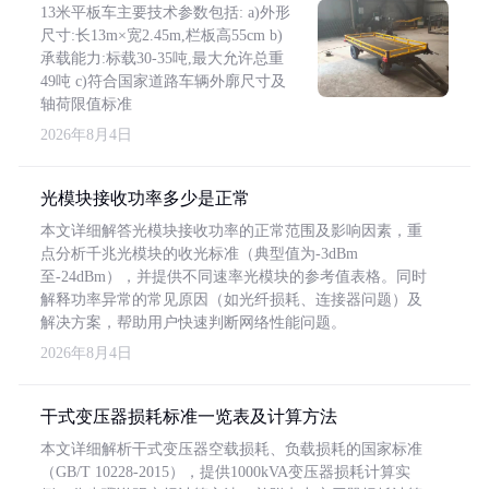
13米平板车主要技术参数包括: a)外形
尺寸:长13m×宽2.45m,栏板高55cm b)
承载能力:标载30-35吨,最大允许总重
49吨 c)符合国家道路车辆外廓尺寸及
轴荷限值标准
2026年8月4日
光模块接收功率多少是正常
本文详细解答光模块接收功率的正常范围及影响因素，重
点分析千兆光模块的收光标准（典型值为-3dBm
至-24dBm），并提供不同速率光模块的参考值表格。同时
解释功率异常的常见原因（如光纤损耗、连接器问题）及
解决方案，帮助用户快速判断网络性能问题。
2026年8月4日
干式变压器损耗标准一览表及计算方法
本文详细解析干式变压器空载损耗、负载损耗的国家标准
（GB/T 10228-2015），提供1000kVA变压器损耗计算实