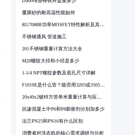
D400球墨铸铁井盖重多少
覆膜砂的耐高温性能如何
RU7088R功率MOSFET特性解析及其在
可调电源设计中的实践
不锈钢通风 管道施工
201不锈钢重量计算方法大全
M20螺纹大径和小径是多少
1-1/4 NPT螺纹参数及底孔尺寸详解
F1010E是什么管？能否用3205或3505代
换
20x40x2镀锌方管单米重量计算与应用
分析
抗渗混凝土中P6和P8膨胀剂分别加多少
法兰PN25和PN16有什么区别
消费者对洗衣机的核心需求调研与分析