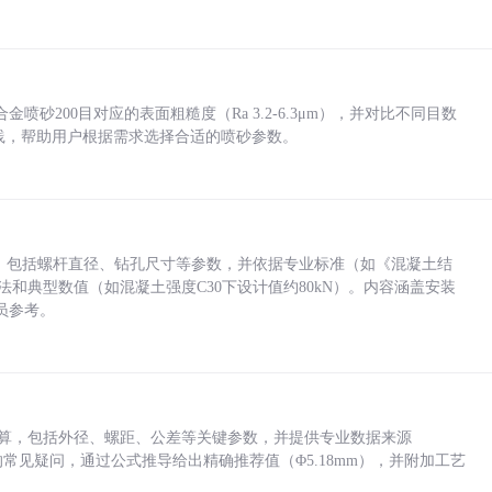
砂200目对应的表面粗糙度（Ra 3.2-6.3μm），并对比不同目数
业实践，帮助用户根据需求选择合适的喷砂参数。
力，包括螺杆直径、钻孔尺寸等参数，并依据专业标准（如《混凝土结
方法和典型数值（如混凝土强度C30下设计值约80kN）。内容涵盖安装
员参考。
底孔计算，包括外径、螺距、公差等关键参数，并提供专业数据来源
孔尺寸的常见疑问，通过公式推导给出精确推荐值（Φ5.18mm），并附加工艺