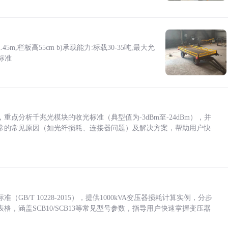
5m,栏板高55cm b)承载能力:标载30-35吨,最大允
标准
点分析千兆光模块的收光标准（典型值为-3dBm至-24dBm），并
常的常见原因（如光纤损耗、连接器问题）及解决方案，帮助用户快
/T 10228-2015），提供1000kVA变压器损耗计算实例，分步
，涵盖SCB10/SCB13等常见型号参数，指导用户快速掌握变压器