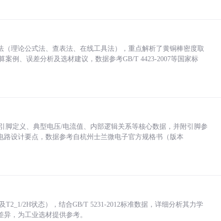
法（理论公式法、查表法、在线工具法），重点解析了黄铜棒密度取
计算案例、误差分析及选材建议，数据参考GB/T 4423-2007等国家标
括各引脚定义、典型电压/电流值、内部逻辑关系等核心数据，并附引脚参
电路设计要点，数据参考自杭州士兰微电子官方规格书（版本
_1/2H状态），结合GB/T 5231-2012标准数据，详细分析其力学
差异，为工业选材提供参考。