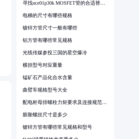
寻找nce01p30k MOSFET管的合适替代
型号
电梯的尺寸有哪些规格
镀锌方管尺寸一般有哪些
铝方管有哪些常见规格
光线传媒参投三国的星空爆冷
横担型号对应重量
锰矿石产品化合水含量
曲臂车规格型号大全
配电柜母排螺栓力矩要求及连接规范详
解
膨胀螺丝尺寸是多少
镀锌方管有哪些常见规格和型号