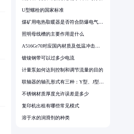
U型螺栓的国家标准
煤矿用电热取暖器是否符合防爆电气设
备标准
照明母线槽的主要作用是什么
A516Gr70对应国内材质及低温冲击要
求解析
镀镍钢带可以过多少电流
计量泵如何达到控制和调节流量的目的
联轴器的轴孔形式有三种：Y型、J型、
Z型
不锈钢材质厚度允许误差是多少
复印机出租有哪些常见模式
溶于水的润滑剂的种类