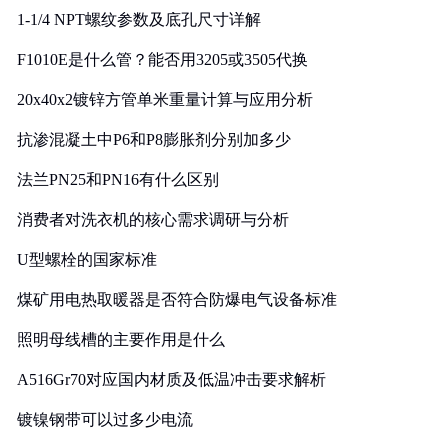
1-1/4 NPT螺纹参数及底孔尺寸详解
F1010E是什么管？能否用3205或3505代换
20x40x2镀锌方管单米重量计算与应用分析
抗渗混凝土中P6和P8膨胀剂分别加多少
法兰PN25和PN16有什么区别
消费者对洗衣机的核心需求调研与分析
U型螺栓的国家标准
煤矿用电热取暖器是否符合防爆电气设备标准
照明母线槽的主要作用是什么
A516Gr70对应国内材质及低温冲击要求解析
镀镍钢带可以过多少电流