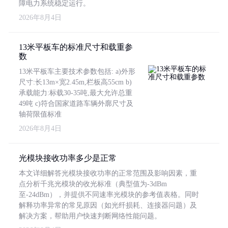
障电力系统稳定运行。
2026年8月4日
13米平板车的标准尺寸和载重参
数
13米平板车主要技术参数包括: a)外形
尺寸:长13m×宽2.45m,栏板高55cm b)
承载能力:标载30-35吨,最大允许总重
49吨 c)符合国家道路车辆外廓尺寸及
轴荷限值标准
2026年8月4日
光模块接收功率多少是正常
本文详细解答光模块接收功率的正常范围及影响因素，重
点分析千兆光模块的收光标准（典型值为-3dBm
至-24dBm），并提供不同速率光模块的参考值表格。同时
解释功率异常的常见原因（如光纤损耗、连接器问题）及
解决方案，帮助用户快速判断网络性能问题。