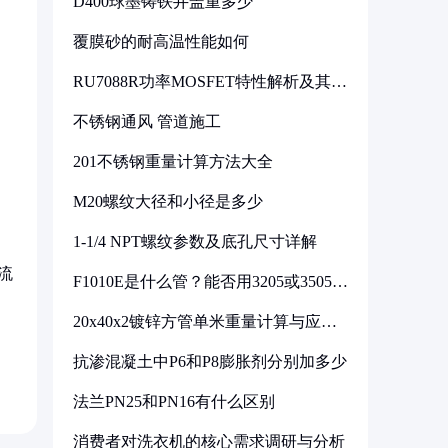
D400球墨铸铁井盖重多少
覆膜砂的耐高温性能如何
RU7088R功率MOSFET特性解析及其在
可调电源设计中的实践
不锈钢通风 管道施工
201不锈钢重量计算方法大全
M20螺纹大径和小径是多少
1-1/4 NPT螺纹参数及底孔尺寸详解
流
F1010E是什么管？能否用3205或3505代
换
20x40x2镀锌方管单米重量计算与应用
分析
抗渗混凝土中P6和P8膨胀剂分别加多少
法兰PN25和PN16有什么区别
消费者对洗衣机的核心需求调研与分析