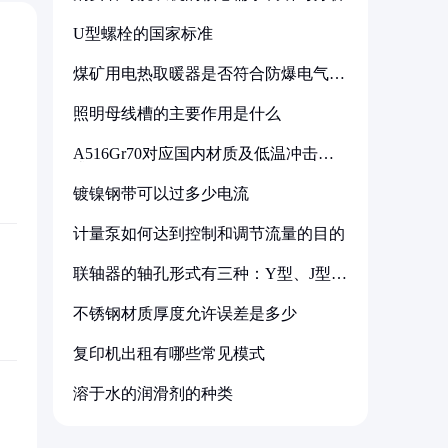
U型螺栓的国家标准
煤矿用电热取暖器是否符合防爆电气设
备标准
照明母线槽的主要作用是什么
A516Gr70对应国内材质及低温冲击要
求解析
镀镍钢带可以过多少电流
计量泵如何达到控制和调节流量的目的
联轴器的轴孔形式有三种：Y型、J型、
Z型
不锈钢材质厚度允许误差是多少
复印机出租有哪些常见模式
溶于水的润滑剂的种类