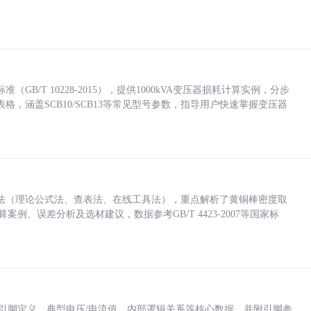
/T 10228-2015），提供1000kVA变压器损耗计算实例，分步
，涵盖SCB10/SCB13等常见型号参数，指导用户快速掌握变压器
法（理论公式法、查表法、在线工具法），重点解析了黄铜棒密度取
计算案例、误差分析及选材建议，数据参考GB/T 4423-2007等国家标
括各引脚定义、典型电压/电流值、内部逻辑关系等核心数据，并附引脚参