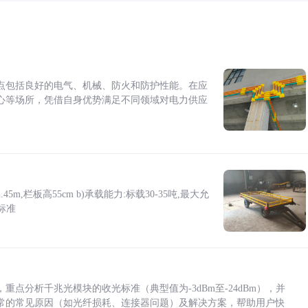
点包括良好的电气、机械、防火和防护性能。在应
心等场所，凭借自身优势满足不同领域对电力供应
5m,栏板高55cm b)承载能力:标载30-35吨,最大允
标准
点分析千兆光模块的收光标准（典型值为-3dBm至-24dBm），并
常的常见原因（如光纤损耗、连接器问题）及解决方案，帮助用户快