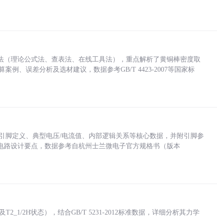
法（理论公式法、查表法、在线工具法），重点解析了黄铜棒密度取
计算案例、误差分析及选材建议，数据参考GB/T 4423-2007等国家标
括各引脚定义、典型电压/电流值、内部逻辑关系等核心数据，并附引脚参
电路设计要点，数据参考自杭州士兰微电子官方规格书（版本
_1/2H状态），结合GB/T 5231-2012标准数据，详细分析其力学