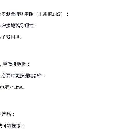
用表测量接地电阻（正常值≤4Ω）；
入户接地线导通性；
端子紧固度。
插座，重做接地极；
，必要时更换漏电部件；
电流＜1mA。
的产品；
E线可靠连接；