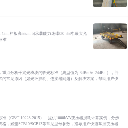
5m,栏板高55cm b)承载能力:标载30-35吨,最大允
标准
点分析千兆光模块的收光标准（典型值为-3dBm至-24dBm），并
常的常见原因（如光纤损耗、连接器问题）及解决方案，帮助用户快
/T 10228-2015），提供1000kVA变压器损耗计算实例，分步
，涵盖SCB10/SCB13等常见型号参数，指导用户快速掌握变压器