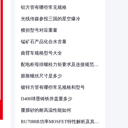
铝方管有哪些常见规格
光线传媒参投三国的星空爆冷
横担型号对应重量
锰矿石产品化合水含量
曲臂车规格型号大全
配电柜母排螺栓力矩要求及连接规范详
解
膨胀螺丝尺寸是多少
镀锌方管有哪些常见规格和型号
D400球墨铸铁井盖重多少
覆膜砂的耐高温性能如何
RU7088R功率MOSFET特性解析及其在
可调电源设计中的实践