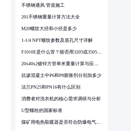
不锈钢通风 管道施工
201不锈钢重量计算方法大全
M20螺纹大径和小径是多少
1-1/4 NPT螺纹参数及底孔尺寸详解
F1010E是什么管？能否用3205或3505代
换
20x40x2镀锌方管单米重量计算与应用
分析
抗渗混凝土中P6和P8膨胀剂分别加多少
法兰PN25和PN16有什么区别
消费者对洗衣机的核心需求调研与分析
U型螺栓的国家标准
煤矿用电热取暖器是否符合防爆电气设
备标准