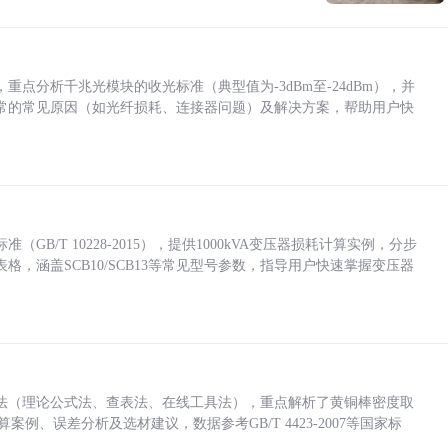
点分析千兆光模块的收光标准（典型值为-3dBm至-24dBm），并
常的常见原因（如光纤损耗、连接器问题）及解决方案，帮助用户快
/T 10228-2015），提供1000kVA变压器损耗计算实例，分步
，涵盖SCB10/SCB13等常见型号参数，指导用户快速掌握变压器
法（理论公式法、查表法、在线工具法），重点解析了黄铜棒密度取
计算案例、误差分析及选材建议，数据参考GB/T 4423-2007等国家标