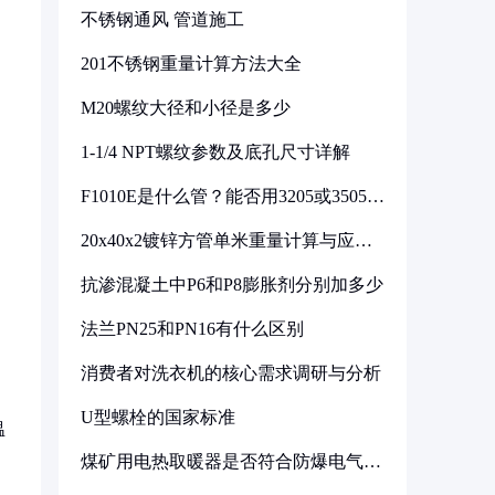
不锈钢通风 管道施工
201不锈钢重量计算方法大全
M20螺纹大径和小径是多少
1-1/4 NPT螺纹参数及底孔尺寸详解
F1010E是什么管？能否用3205或3505代
换
20x40x2镀锌方管单米重量计算与应用
分析
抗渗混凝土中P6和P8膨胀剂分别加多少
法兰PN25和PN16有什么区别
消费者对洗衣机的核心需求调研与分析
U型螺栓的国家标准
温
煤矿用电热取暖器是否符合防爆电气设
备标准