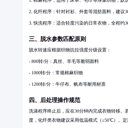
1. 棉麻程序：适用于床单、毛巾等厚重织物，默认水
2. 化纤程序：针对衬衫、外套等混纺面料，建议3
3. 快洗程序：适合轻度污染的日常衣物，全程约3
三、脱水参数匹配原则
脱水转速应根据织物抗拉强度分级设置：
- 800转/分：真丝、羊毛等脆弱面料
- 1000转/分：常规棉麻织物
- 1200转/分：牛仔布、帆布等耐用材质
四、后处理操作规范
洗涤程序终止后，应在30分钟内完成衣物转移。
度，化纤类衣物建议采用低温模式（≤50℃）。