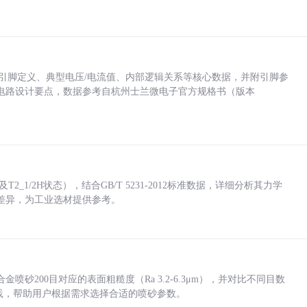
括各引脚定义、典型电压/电流值、内部逻辑关系等核心数据，并附引脚参
电路设计要点，数据参考自杭州士兰微电子官方规格书（版本
_1/2H状态），结合GB/T 5231-2012标准数据，详细分析其力学
差异，为工业选材提供参考。
砂200目对应的表面粗糙度（Ra 3.2-6.3μm），并对比不同目数
业实践，帮助用户根据需求选择合适的喷砂参数。