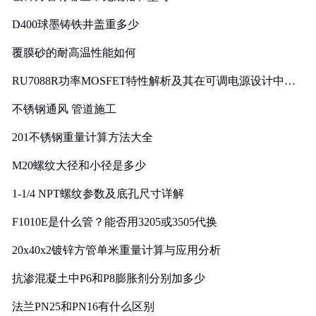
D400球墨铸铁井盖重多少
覆膜砂的耐高温性能如何
RU7088R功率MOSFET特性解析及其在可调电源设计中的
实践
不锈钢通风 管道施工
201不锈钢重量计算方法大全
M20螺纹大径和小径是多少
1-1/4 NPT螺纹参数及底孔尺寸详解
F1010E是什么管？能否用3205或3505代换
20x40x2镀锌方管单米重量计算与应用分析
抗渗混凝土中P6和P8膨胀剂分别加多少
法兰PN25和PN16有什么区别