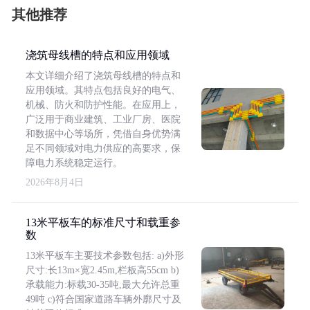
其他推荐
浇筑母线槽的特点和应用领域
本文详细介绍了浇筑母线槽的特点和
应用领域。其特点包括良好的电气、
机械、防火和防护性能。在应用上，
广泛用于商业建筑、工业厂房、医院
和数据中心等场所，凭借自身优势满
足不同领域对电力供应的高要求，保
障电力系统稳定运行。
2026年8月4日
13米平板车的标准尺寸和载重参
数
13米平板车主要技术参数包括: a)外形
尺寸:长13m×宽2.45m,栏板高55cm b)
承载能力:标载30-35吨,最大允许总重
49吨 c)符合国家道路车辆外廓尺寸及