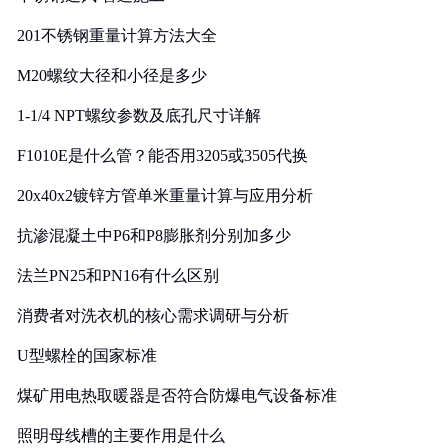
201不锈钢重量计算方法大全
M20螺纹大径和小径是多少
1-1/4 NPT螺纹参数及底孔尺寸详解
F1010E是什么管？能否用3205或3505代换
20x40x2镀锌方管单米重量计算与应用分析
抗渗混凝土中P6和P8膨胀剂分别加多少
法兰PN25和PN16有什么区别
消费者对洗衣机的核心需求调研与分析
U型螺栓的国家标准
煤矿用电热取暖器是否符合防爆电气设备标准
照明母线槽的主要作用是什么