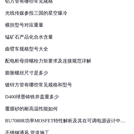
铝方管有哪些常见规格
光线传媒参投三国的星空爆冷
横担型号对应重量
锰矿石产品化合水含量
曲臂车规格型号大全
配电柜母排螺栓力矩要求及连接规范详解
膨胀螺丝尺寸是多少
镀锌方管有哪些常见规格和型号
D400球墨铸铁井盖重多少
覆膜砂的耐高温性能如何
RU7088R功率MOSFET特性解析及其在可调电源设计中的
实践
不锈钢通风 管道施工