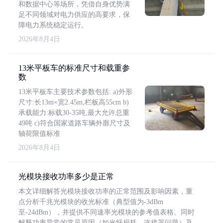
和数据中心等场所，凭借自身优势满
足不同领域对电力供应的高要求，保
障电力系统稳定运行。
2026年8月4日
13米平板车的标准尺寸和载重参
数
13米平板车主要技术参数包括: a)外形
尺寸:长13m×宽2.45m,栏板高55cm b)
承载能力:标载30-35吨,最大允许总重
49吨 c)符合国家道路车辆外廓尺寸及
轴荷限值标准
2026年8月4日
光模块接收功率多少是正常
本文详细解答光模块接收功率的正常范围及影响因素，重
点分析千兆光模块的收光标准（典型值为-3dBm
至-24dBm），并提供不同速率光模块的参考值表格。同时
解释功率异常的常见原因（如光纤损耗、连接器问题）及