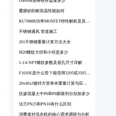
D400球墨铸铁井盖重多少
覆膜砂的耐高温性能如何
RU7088R功率MOSFET特性解析及其在
可调电源设计中的实践
不锈钢通风 管道施工
201不锈钢重量计算方法大全
M20螺纹大径和小径是多少
1-1/4 NPT螺纹参数及底孔尺寸详解
F1010E是什么管？能否用3205或3505代
换
20x40x2镀锌方管单米重量计算与应用
分析
抗渗混凝土中P6和P8膨胀剂分别加多少
法兰PN25和PN16有什么区别
消费者对洗衣机的核心需求调研与分析