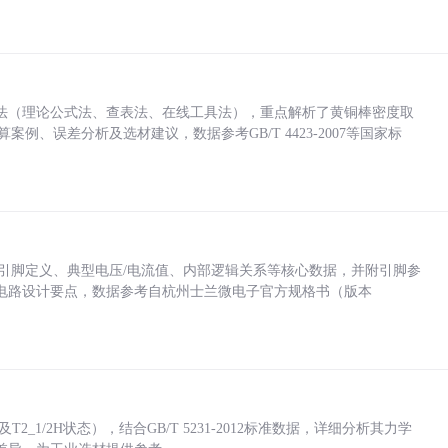
法（理论公式法、查表法、在线工具法），重点解析了黄铜棒密度取
计算案例、误差分析及选材建议，数据参考GB/T 4423-2007等国家标
括各引脚定义、典型电压/电流值、内部逻辑关系等核心数据，并附引脚参
电路设计要点，数据参考自杭州士兰微电子官方规格书（版本
_1/2H状态），结合GB/T 5231-2012标准数据，详细分析其力学