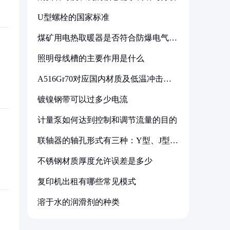
U型螺栓的国家标准
煤矿用电热取暖器是否符合防爆电气设
备标准
照明母线槽的主要作用是什么
A516Gr70对应国内材质及低温冲击要
求解析
镀镍钢带可以过多少电流
计量泵如何达到控制和调节流量的目的
联轴器的轴孔形式有三种：Y型、J型、
Z型
不锈钢材质厚度允许误差是多少
复印机出租有哪些常见模式
溶于水的润滑剂的种类