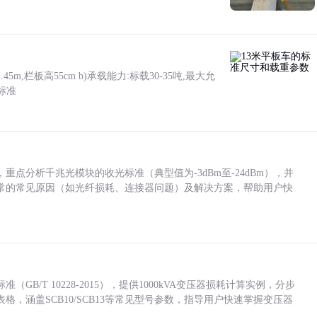
5m,栏板高55cm b)承载能力:标载30-35吨,最大允
标准
点分析千兆光模块的收光标准（典型值为-3dBm至-24dBm），并
常的常见原因（如光纤损耗、连接器问题）及解决方案，帮助用户快
/T 10228-2015），提供1000kVA变压器损耗计算实例，分步
，涵盖SCB10/SCB13等常见型号参数，指导用户快速掌握变压器