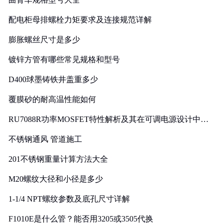
配电柜母排螺栓力矩要求及连接规范详解
膨胀螺丝尺寸是多少
镀锌方管有哪些常见规格和型号
D400球墨铸铁井盖重多少
覆膜砂的耐高温性能如何
RU7088R功率MOSFET特性解析及其在可调电源设计中的
实践
不锈钢通风 管道施工
201不锈钢重量计算方法大全
M20螺纹大径和小径是多少
1-1/4 NPT螺纹参数及底孔尺寸详解
F1010E是什么管？能否用3205或3505代换