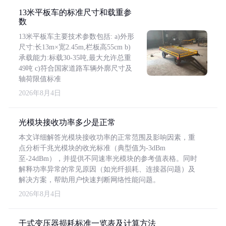
13米平板车的标准尺寸和载重参
数
13米平板车主要技术参数包括: a)外形
尺寸:长13m×宽2.45m,栏板高55cm b)
承载能力:标载30-35吨,最大允许总重
49吨 c)符合国家道路车辆外廓尺寸及
轴荷限值标准
2026年8月4日
光模块接收功率多少是正常
本文详细解答光模块接收功率的正常范围及影响因素，重
点分析千兆光模块的收光标准（典型值为-3dBm
至-24dBm），并提供不同速率光模块的参考值表格。同时
解释功率异常的常见原因（如光纤损耗、连接器问题）及
解决方案，帮助用户快速判断网络性能问题。
2026年8月4日
干式变压器损耗标准一览表及计算方法