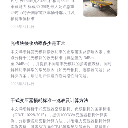
尺寸:长13m×宽2.45m,栏板高55cm b)
承载能力:标载30-35吨,最大允许总重
49吨 c)符合国家道路车辆外廓尺寸及
轴荷限值标准
2026年8月4日
光模块接收功率多少是正常
本文详细解答光模块接收功率的正常范围及影响因素，重
点分析千兆光模块的收光标准（典型值为-3dBm
至-24dBm），并提供不同速率光模块的参考值表格。同时
解释功率异常的常见原因（如光纤损耗、连接器问题）及
解决方案，帮助用户快速判断网络性能问题。
2026年8月4日
干式变压器损耗标准一览表及计算方法
本文详细解析干式变压器空载损耗、负载损耗的国家标准
（GB/T 10228-2015），提供1000kVA变压器损耗计算实
例，分步骤说明变损计算方法，并附电力变压器损耗计算
实例表格，涵盖SCB10/SCB13等常见型号参数，指导用户