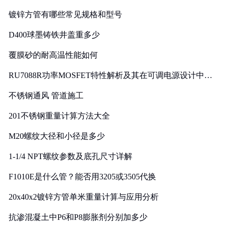
镀锌方管有哪些常见规格和型号
D400球墨铸铁井盖重多少
覆膜砂的耐高温性能如何
RU7088R功率MOSFET特性解析及其在可调电源设计中的
实践
不锈钢通风 管道施工
201不锈钢重量计算方法大全
M20螺纹大径和小径是多少
1-1/4 NPT螺纹参数及底孔尺寸详解
F1010E是什么管？能否用3205或3505代换
20x40x2镀锌方管单米重量计算与应用分析
抗渗混凝土中P6和P8膨胀剂分别加多少