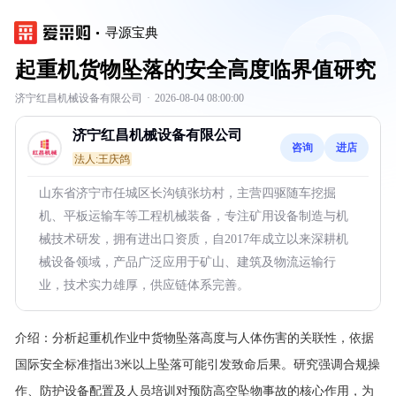
寻源宝典
起重机货物坠落的安全高度临界值研究
济宁红昌机械设备有限公司
·
2026-08-04 08:00:00
济宁红昌机械设备有限公司
咨询
进店
法人:王庆鸽
山东省济宁市任城区长沟镇张坊村，主营四驱随车挖掘
机、平板运输车等工程机械装备，专注矿用设备制造与机
械技术研发，拥有进出口资质，自2017年成立以来深耕机
械设备领域，产品广泛应用于矿山、建筑及物流运输行
业，技术实力雄厚，供应链体系完善。
介绍：
分析起重机作业中货物坠落高度与人体伤害的关联性，依据
国际安全标准指出3米以上坠落可能引发致命后果。研究强调合规操
作、防护设备配置及人员培训对预防高空坠物事故的核心作用，为