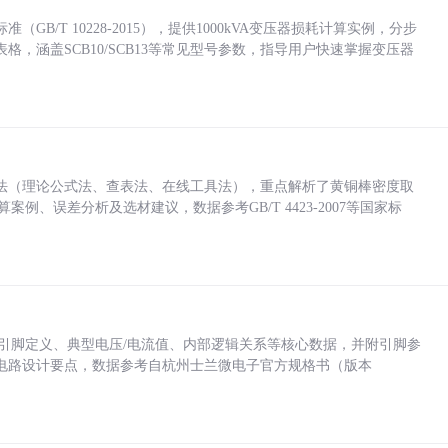
/T 10228-2015），提供1000kVA变压器损耗计算实例，分步
，涵盖SCB10/SCB13等常见型号参数，指导用户快速掌握变压器
法（理论公式法、查表法、在线工具法），重点解析了黄铜棒密度取
计算案例、误差分析及选材建议，数据参考GB/T 4423-2007等国家标
括各引脚定义、典型电压/电流值、内部逻辑关系等核心数据，并附引脚参
电路设计要点，数据参考自杭州士兰微电子官方规格书（版本