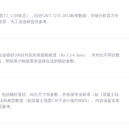
_1/2H状态），结合GB/T 5231-2012标准数据，详细分析其力学
差异，为工业选材提供参考。
砂200目对应的表面粗糙度（Ra 3.2-6.3μm），并对比不同目数
业实践，帮助用户根据需求选择合适的喷砂参数。
力，包括螺杆直径、钻孔尺寸等参数，并依据专业标准（如《混凝土结
方法和典型数值（如混凝土强度C30下设计值约80kN）。内容涵盖安装
员参考。