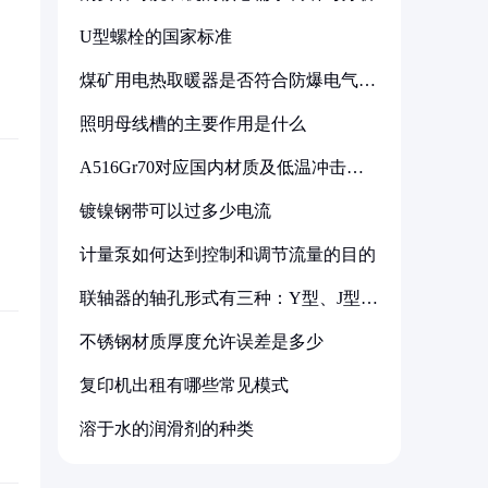
U型螺栓的国家标准
煤矿用电热取暖器是否符合防爆电气设
备标准
照明母线槽的主要作用是什么
A516Gr70对应国内材质及低温冲击要
求解析
镀镍钢带可以过多少电流
计量泵如何达到控制和调节流量的目的
联轴器的轴孔形式有三种：Y型、J型、
Z型
不锈钢材质厚度允许误差是多少
复印机出租有哪些常见模式
溶于水的润滑剂的种类