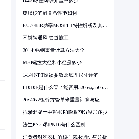
D400球墨铸铁井盖重多少
覆膜砂的耐高温性能如何
RU7088R功率MOSFET特性解析及其在
可调电源设计中的实践
不锈钢通风 管道施工
201不锈钢重量计算方法大全
M20螺纹大径和小径是多少
1-1/4 NPT螺纹参数及底孔尺寸详解
F1010E是什么管？能否用3205或3505代
换
20x40x2镀锌方管单米重量计算与应用
分析
抗渗混凝土中P6和P8膨胀剂分别加多少
法兰PN25和PN16有什么区别
消费者对洗衣机的核心需求调研与分析