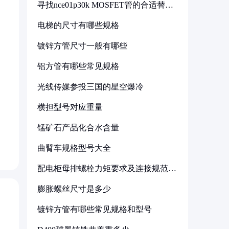
寻找nce01p30k MOSFET管的合适替代
型号
电梯的尺寸有哪些规格
镀锌方管尺寸一般有哪些
铝方管有哪些常见规格
光线传媒参投三国的星空爆冷
横担型号对应重量
锰矿石产品化合水含量
曲臂车规格型号大全
配电柜母排螺栓力矩要求及连接规范详
解
膨胀螺丝尺寸是多少
镀锌方管有哪些常见规格和型号