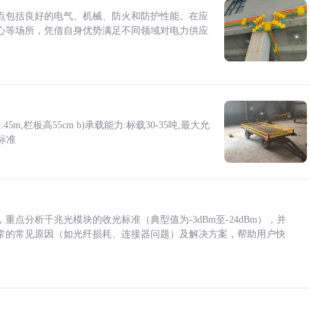
点包括良好的电气、机械、防火和防护性能。在应
心等场所，凭借自身优势满足不同领域对电力供应
5m,栏板高55cm b)承载能力:标载30-35吨,最大允
标准
点分析千兆光模块的收光标准（典型值为-3dBm至-24dBm），并
常的常见原因（如光纤损耗、连接器问题）及解决方案，帮助用户快