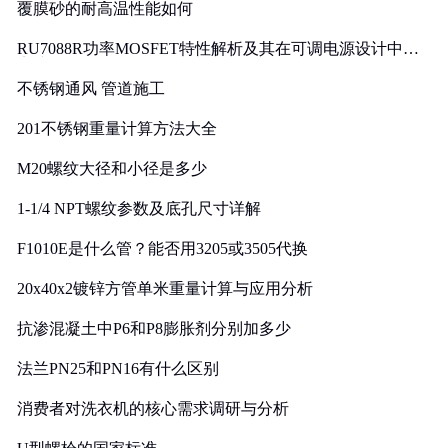
覆膜砂的耐高温性能如何
RU7088R功率MOSFET特性解析及其在可调电源设计中的
实践
不锈钢通风 管道施工
201不锈钢重量计算方法大全
M20螺纹大径和小径是多少
1-1/4 NPT螺纹参数及底孔尺寸详解
F1010E是什么管？能否用3205或3505代换
20x40x2镀锌方管单米重量计算与应用分析
抗渗混凝土中P6和P8膨胀剂分别加多少
法兰PN25和PN16有什么区别
消费者对洗衣机的核心需求调研与分析