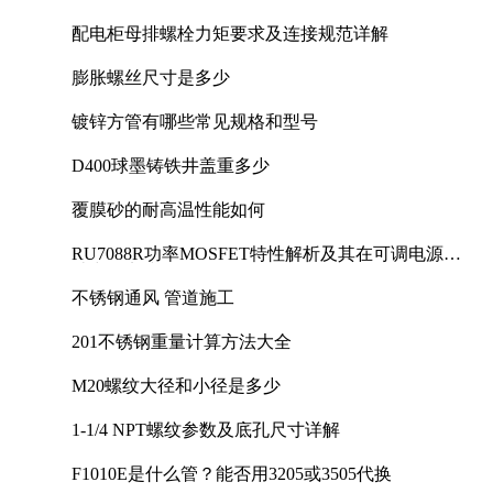
配电柜母排螺栓力矩要求及连接规范详解
膨胀螺丝尺寸是多少
镀锌方管有哪些常见规格和型号
D400球墨铸铁井盖重多少
覆膜砂的耐高温性能如何
RU7088R功率MOSFET特性解析及其在可调电源设
计中的实践
不锈钢通风 管道施工
201不锈钢重量计算方法大全
M20螺纹大径和小径是多少
1-1/4 NPT螺纹参数及底孔尺寸详解
F1010E是什么管？能否用3205或3505代换