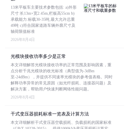
13米平板车主要技术参数包括: a)外形
尺寸:长13m×宽2.45m,栏板高55cm b)
承载能力:标载30-35吨,最大允许总重
49吨 c)符合国家道路车辆外廓尺寸及
轴荷限值标准
2026年8月4日
光模块接收功率多少是正常
本文详细解答光模块接收功率的正常范围及影响因素，重
点分析千兆光模块的收光标准（典型值为-3dBm
至-24dBm），并提供不同速率光模块的参考值表格。同时
解释功率异常的常见原因（如光纤损耗、连接器问题）及
解决方案，帮助用户快速判断网络性能问题。
2026年8月4日
干式变压器损耗标准一览表及计算方法
本文详细解析干式变压器空载损耗、负载损耗的国家标准
（GB/T 10228-2015），提供1000kVA变压器损耗计算实