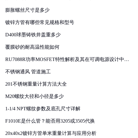
膨胀螺丝尺寸是多少
镀锌方管有哪些常见规格和型号
D400球墨铸铁井盖重多少
覆膜砂的耐高温性能如何
RU7088R功率MOSFET特性解析及其在可调电源设计中的
实践
不锈钢通风 管道施工
201不锈钢重量计算方法大全
M20螺纹大径和小径是多少
1-1/4 NPT螺纹参数及底孔尺寸详解
F1010E是什么管？能否用3205或3505代换
20x40x2镀锌方管单米重量计算与应用分析